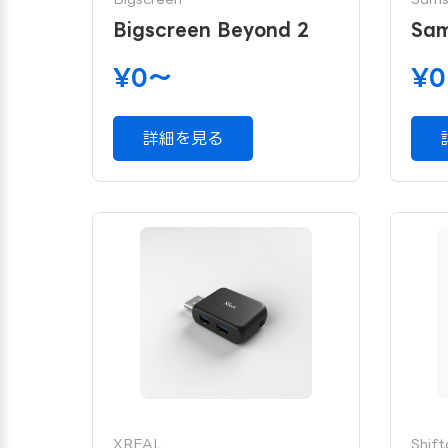
Bigscreen Beyond 2
Sam
¥0〜
¥
詳細を見る
XREAL
Shifta