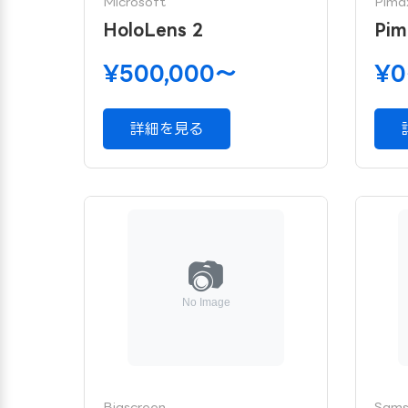
Microsoft
Pima
HoloLens 2
Pim
¥500,000〜
¥
詳細を見る
Bigscreen
Sams