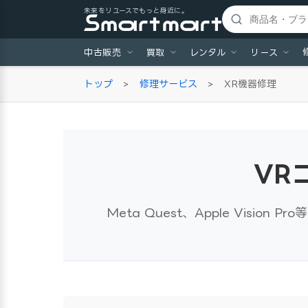
未来をリユースでもっと身近に。
中古販売
買取
レンタル
リース
トップ
>
修理サービス
>
XR機器修理
VR
Meta Quest、Apple Vis