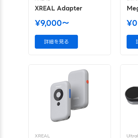
XREAL Adapter
Meg
¥9,000〜
¥
詳細を見る
XREAL
Ultra