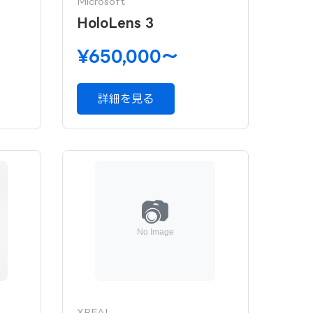
Microsoft
HoloLens 3
¥650,000〜
詳細を見る
XREAL