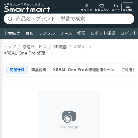
未来をリユースでもっと身近に。
お気に入り
MENU
カート
ログイン
修理
ロボット派遣
ロボット
中古販売
買取
レンタル
リース
トップ
/
修理サービス
/
XR機器
/
XREAL
/
XREAL One Pro 修理
商品仕様
商品説明
XREAL One Proの修理活用シーン
ご利用ま