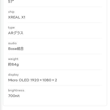
57°
chip
XREAL X1
type
ARグラス
audio
Bose統合
weight
約84g
display
Micro OLED 1920×1080×2
brightness
700nit