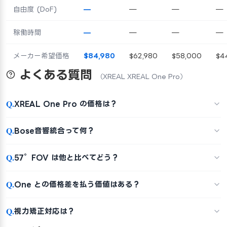
自由度 (DoF)
—
—
—
—
稼働時間
—
—
—
—
メーカー希望価格
$84,980
$62,980
$58,000
$4
よくある質問
（XREAL XREAL One Pro）
Q.
XREAL One Pro の価格は？
Q.
Bose音響統合って何？
Q.
57°FOV は他と比べてどう？
Q.
One との価格差を払う価値はある？
Q.
視力矯正対応は？