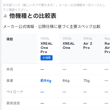
※外部リンク（新しいタブで開きます）。メーカー公式情報を一次ソースとし
てご確認ください。
他機種との比較表
メーカー公式情報・公開仕様に基づく主要スペック比較
XREAL
XREAL
XREAL
Ray
項目
XREAL
XREAL
Air 2
Ra
One
One
Pro
Ai
Pro
Pr
本機種
身長
—
—
—
—
重量
約84g
84g
75g
—
ペイロード
—
—
—
—
最高速度
—
—
—
—