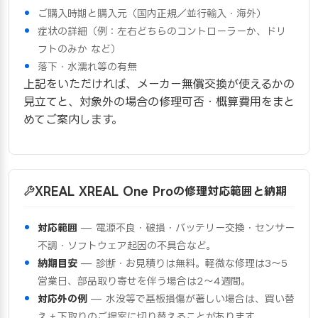
ご購入時期と購入元（国内正規／並行輸入・海外）
症状の詳細（例：左右どちらのコントローラーか、ドリ
フトのみか など）
落下・水濡れ等の有無
上記をいただければ、メーカー無償交換が使えるかの
見立てと、対象外の場合の修理可否・概算費用をまと
めてご案内します。
XREAL XREAL One Proの修理対応範囲と納期
対応範囲
— 電源不良・破損・バッテリー交換・センサー
不調・ソフトウェア起因の不具合など。
納期目安
— 診断・お見積りは無料。軽微な修理は3〜5
営業日、部品取り寄せを伴う場合は2〜4週間。
対応外の例
— 水没等で基板損傷が著しい場合は、買い替
え＋下取りのご提案に切り替えることがあります。