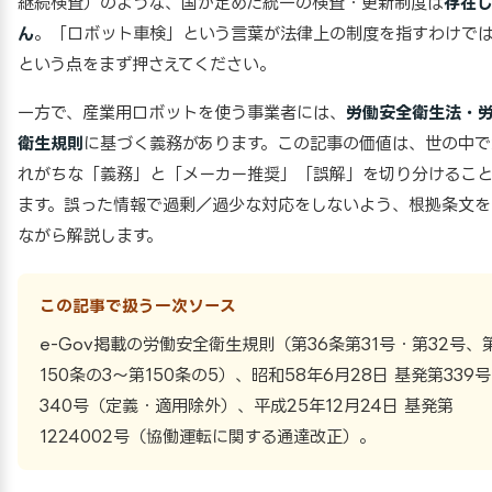
継続検査）のような、国が定めた統一の検査・更新制度は
存在
ん
。「ロボット車検」という言葉が法律上の制度を指すわけで
という点をまず押さえてください。
一方で、産業用ロボットを使う事業者には、
労働安全衛生法・
衛生規則
に基づく義務があります。この記事の価値は、世の中で
れがちな「義務」と「メーカー推奨」「誤解」を切り分けるこ
ます。誤った情報で過剰／過少な対応をしないよう、根拠条文を
ながら解説します。
この記事で扱う一次ソース
e-Gov掲載の労働安全衛生規則（第36条第31号・第32号、
150条の3〜第150条の5）、昭和58年6月28日 基発第339
340号（定義・適用除外）、平成25年12月24日 基発第
1224002号（協働運転に関する通達改正）。