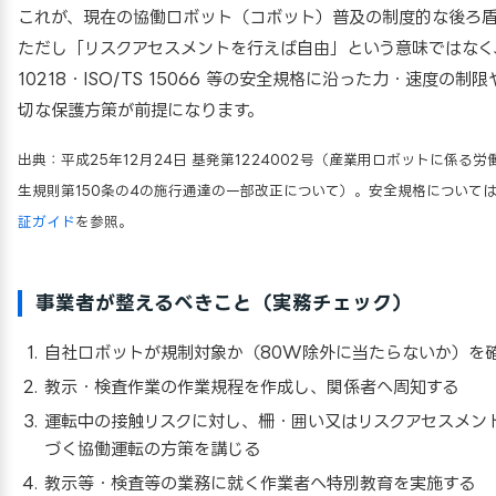
これが、現在の協働ロボット（コボット）普及の制度的な後ろ盾
ただし「リスクアセスメントを行えば自由」という意味ではなく、
10218・ISO/TS 15066 等の安全規格に沿った力・速度の制
切な保護方策が前提になります。
出典：平成25年12月24日 基発第1224002号（産業用ロボットに係る労
生規則第150条の4の施行通達の一部改正について）。安全規格について
証ガイド
を参照。
事業者が整えるべきこと（実務チェック）
自社ロボットが規制対象か（80W除外に当たらないか）を
教示・検査作業の作業規程を作成し、関係者へ周知する
運転中の接触リスクに対し、柵・囲い又はリスクアセスメン
づく協働運転の方策を講じる
教示等・検査等の業務に就く作業者へ特別教育を実施する