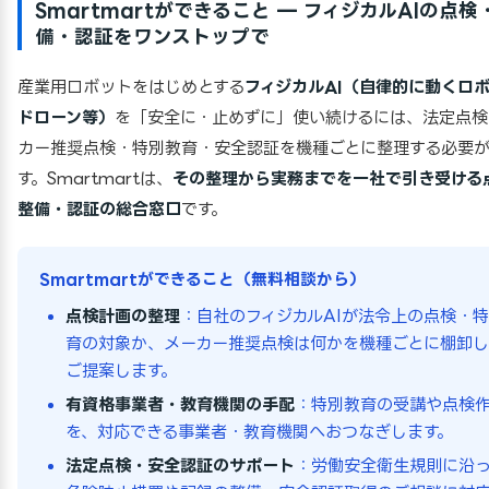
Smartmartができること — フィジカルAIの点検
備・認証をワンストップで
産業用ロボットをはじめとする
フィジカルAI（自律的に動くロ
ドローン等）
を「安全に・止めずに」使い続けるには、法定点検
カー推奨点検・特別教育・安全認証を機種ごとに整理する必要
す。Smartmartは、
その整理から実務までを一社で引き受ける
整備・認証の総合窓口
です。
Smartmartができること（無料相談から）
点検計画の整理
：自社のフィジカルAIが法令上の点検・
育の対象か、メーカー推奨点検は何かを機種ごとに棚卸し
ご提案します。
有資格事業者・教育機関の手配
：特別教育の受講や点検
を、対応できる事業者・教育機関へおつなぎします。
法定点検・安全認証のサポート
：労働安全衛生規則に沿