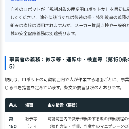
自社のロボットが「規制対象の産業用ロボットか」を最初に
してください。除外に該当すれば後述の柵・特別教育の義務
組みは直接は適用されませんが、メーカー推奨点検や一般的
械の安全配慮義務は別途残ります。
事業者の義務：教示等・運転中・検査等（第150条
5）
規則は、ロボットの可動範囲内で人が作業する場面ごとに、事
じるべき措置を定めています。条文の要旨は次のとおりです。
条文
場面
主な措置（要旨）
第
教示等
可動範囲内で教示作業をする際の作業規程の
150
（ティ
（操作方法・手順、作業中のマニプレータの