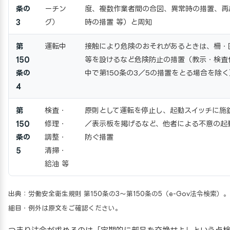
条の
ーチン
度、複数作業者間の合図、異常時の措置、再
3
グ）
時の措置 等）と周知
第
運転中
接触により危険のおそれがあるときは、柵・
150
等を設けるなど危険防止の措置（教示・検査
条の
中で第150条の3／5の措置をとる場合を除く
4
第
検査・
原則として運転を停止し、起動スイッチに施
150
修理・
／表示板を掲げるなど、他者による不意の起
条の
調整・
防ぐ措置
5
清掃・
給油 等
出典：労働安全衛生規則 第150条の3〜第150条の5（e-Gov法令検索）
細目・例外は原文をご確認ください。