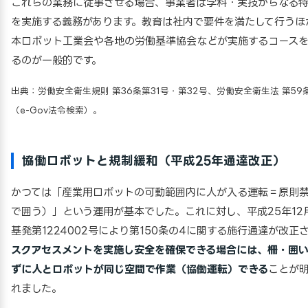
これらの業務に従事させる場合、事業者は学科・実技からなる
を実施する義務があります。教育は社内で要件を満たして行うほ
本ロボット工業会や各地の労働基準協会などが実施するコース
るのが一般的です。
出典：労働安全衛生規則 第36条第31号・第32号、労働安全衛生法 第59
（e-Gov法令検索）。
協働ロボットと規制緩和（平成25年通達改正）
かつては「産業用ロボットの可動範囲内に人が入る運転＝原則
で囲う）」という運用が基本でした。これに対し、平成25年12
基発第1224002号により第150条の4に関する施行通達が改正
スクアセスメントを実施し安全を確保できる場合には、柵・囲
ずに人とロボットが同じ空間で作業（協働運転）できる
ことが
れました。