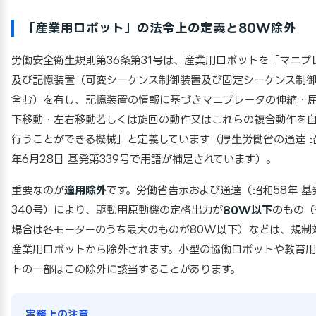
「産業用ロボット」の法令上の定義と80W除外
労働安全衛生規則第36条第31号は、産業用ロボットを「マニプ
及び記憶装置（可変シーケンス制御装置及び固定シーケンス制
含む）を有し、記憶装置の情報に基づきマニプレータの伸縮・
下移動・左右移動若しくは旋回の動作又はこれらの複合動作を
行うことができる機械」と定義しています（厚生労働省の通達 昭
年6月28日 基発第339号で用語が補足されています）。
重要なのが
適用除外
です。労働省告示および通達（昭和58年 基
340号）により、駆動用原動機の定格出力が
80W以下
のもの（
場合は各モーターのうち最大のものが80W以下）などは、規制
産業用ロボットから除外されます。小型の協働ロボットや教育
トの一部はこの除外に該当することがあります。
実務上の注意