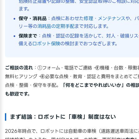
危険防止措置や記録の整備、安全認証取得のご相談に対
ます。
保守・消耗品
：点検にあわせた
修理・メンテナンス
や、バ
リー等の
消耗品の定期手配
まで対応します。
保険まで
：点検・認証の記録を活かして、対人・破損リス
備える
ロボット保険
の検討までおつなぎします。
ご相談の流れ
：①フォーム・電話でご連絡 → ②機種・台数・稼働
無料ヒアリング → ③必要な点検・教育・認証と費用をまとめてご提案
点検・整備・保守を手配。
「何をどこまでやればいいか」の相
も歓迎です。
まず結論：ロボットに「車検」制度はない
2026年時点で、ロボットには自動車の車検（道路運送車両法に