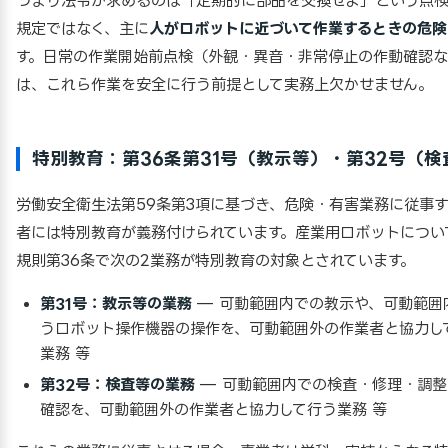
つまり法令が求めるのは「定期的に部品を交換せよ」という点
規定ではなく、主に
人がロボットに近づいて作業するときの危険
す。日常の作業開始前点検（外観・異音・非常停止の作動確認
は、これら作業を安全に行う前提として実務上欠かせません。
特別教育：第36条第31号（教示等）・第32号（検
労働安全衛生法第59条第3項に基づき、危険・有害業務に従事
者には特別教育が義務付けられています。産業用ロボットについ
規則第36条で次の2業務が特別教育の対象とされています。
第31号：教示等の業務
— 可動範囲内での教示や、可動範囲
うロボット操作機器の操作を、可動範囲外の作業者と協力し
業務 等
第32号：検査等の業務
— 可動範囲内での検査・修理・調整
確認を、可動範囲外の作業者と協力して行う業務 等