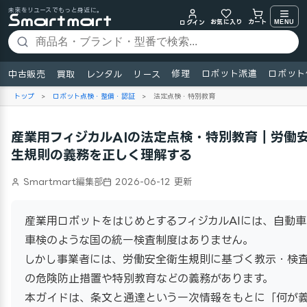
未来をリユースでもっと身近に。
お気に入り
MENU
カート
ログイン
修理
ロボット派遣
ロボット
中古販売
買取
レンタル
リース
トップ
>
ロボット点検・整備・認証
>
法定点検・特別教育
産業用フィジカルAIの法定点検・特別教育｜労働
生規則の義務を正しく理解する
Smartmart編集部
2026-06-12 更新
産業用ロボットをはじめとするフィジカルAIには、自動車
車検のような国の統一検査制度はありません。
しかし事業者には、労働安全衛生規則に基づく教示・検
の危険防止措置や特別教育などの義務があります。
本ガイドは、条文と通達という一次情報をもとに「何が