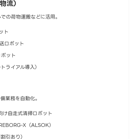
・物流）
ルでの荷物運搬などに活用。
ット
送ロボット
ロボット
のトライアル導入）
警備業務を自動化。
向け自走式清掃ロボット
REBORG-X（ALSOK）
額割引あり）