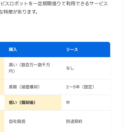
ービスロボットを一定期間借りて利用できるサービス
な特徴があります。
購入
リース
高い（数百万〜数千万
なし
円）
長期（減価償却）
2〜5年（固定）
低い（償却後）
中
自社負担
別途契約