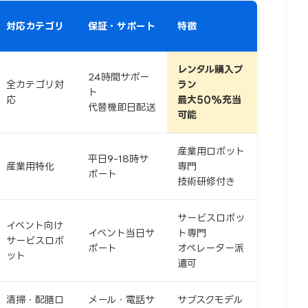
対応カテゴリ
保証・サポート
特徴
レンタル→購入プ
24時間サポー
全カテゴリ対
ラン
ト
応
最大50%充当
代替機即日配送
可能
産業用ロボット
平日9-18時サ
産業用特化
専門
ポート
技術研修付き
サービスロボッ
イベント向け
イベント当日サ
ト専門
サービスロボ
ポート
オペレーター派
ット
遣可
清掃・配膳ロ
メール・電話サ
サブスクモデル