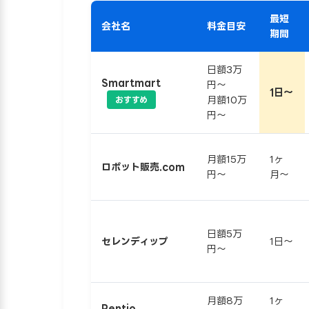
最短
会社名
料金目安
期間
日額3万
Smartmart
円〜
1日〜
月額10万
おすすめ
円〜
月額15万
1ヶ
ロボット販売.com
円〜
月〜
日額5万
セレンディップ
1日〜
円〜
月額8万
1ヶ
Rentio