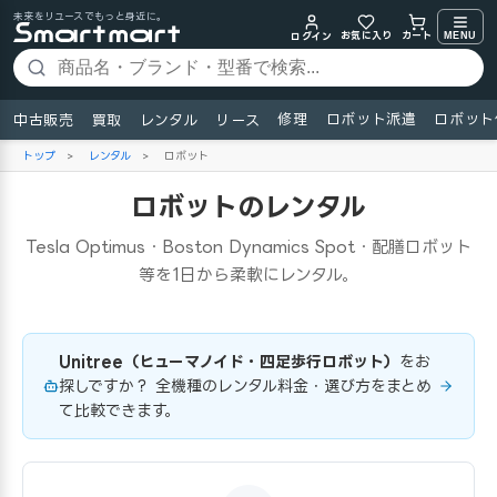
未来をリユースでもっと身近に。
お気に入り
MENU
カート
ログイン
修理
ロボット派遣
ロボット
中古販売
買取
レンタル
リース
トップ
>
レンタル
>
ロボット
ロボットのレンタル
Tesla Optimus・Boston Dynamics Spot・配膳ロボット
等を1日から柔軟にレンタル。
Unitree（ヒューマノイド・四足歩行ロボット）
をお
探しですか？ 全機種のレンタル料金・選び方をまとめ
て比較できます。