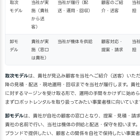
取次
当社が実
当社が履行（配
顧客のご紹
当
モデル
施（貴社
送・運用・回収）
介・送客
担
から送
客）
卸モ
貴社が実
当社が機体を供給
顧客対応・
当
デル
施（窓口
提案・請求
担
は貴社）
取次モデル
は、貴社が見込み顧客を当社へご紹介（送客）いた
降の見積・配送・現地運用・回収までを当社が履行します。貴
に対するマージンを受け取る形で、運用の手間をかけずに始めら
まずロボットレンタルを取り扱ってみたい事業者様に向いていま
卸モデル
は、貴社が自社の顧客の窓口となり、提案・見積・請
貴社の名前で行い、当社は機体の供給と配送・保守を担います
ブランドで提供したい、顧客との関係を自社で保持したい事業