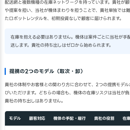
配送網と複数機種の在庫ネットワークを持っています。貴社が顧
や提案を担い、当社が機体まわりを担うことで、貴社単独では
たロボットレンタルを、初期投資なしで顧客に届けられます。
在庫を抱える必要はありません。機体は案件ごとに当社が手
送します。貴社の持ち出しはゼロから始められます。
提携の2つのモデル（取次・卸）
貴社の体制やお客様との関わり方に合わせて、2つの提携モデル
びいただけます。どちらの場合も、機体の在庫リスクは当社が負
貴社の持ち出しはありません。
モデル
顧客対応
機体の手配・履行
貴社の役割
在