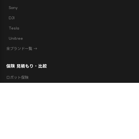
Sony
DJI
Tesla
Unitree
全ブランド一覧 →
保険 見積もり・比較
ロボット保険
フィジカルAI保険
AIエージェント保険
配送ロボット保険
配膳ロボット保険
産業用ロボット保険
ドローン保険