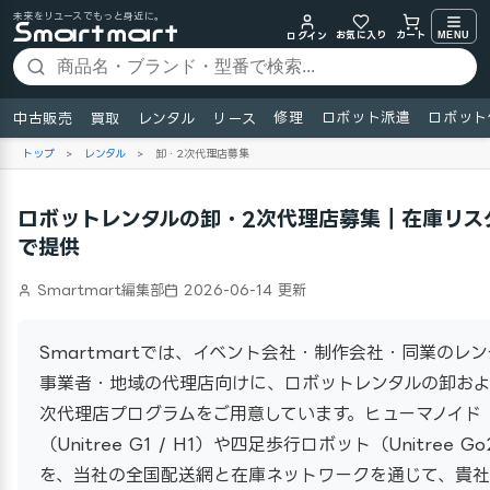
未来をリユースでもっと身近に。
お気に入り
MENU
カート
ログイン
修理
ロボット派遣
ロボット
中古販売
買取
レンタル
リース
トップ
>
レンタル
>
卸・2次代理店募集
ロボットレンタルの卸・2次代理店募集｜在庫リス
で提供
Smartmart編集部
2026-06-14 更新
Smartmartでは、イベント会社・制作会社・同業のレン
事業者・地域の代理店向けに、ロボットレンタルの卸およ
次代理店プログラムをご用意しています。ヒューマノイド
（Unitree G1 / H1）や四足歩行ロボット（Unitree G
を、当社の全国配送網と在庫ネットワークを通じて、貴