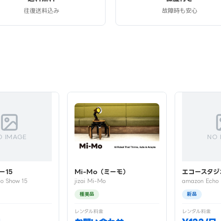
往復送料込み
故障時も安心
O IMAGE
NO 
ー15
Mi-Mo（ミーモ）
エコースタジ
o Show 15
jizai Mi-Mo
amazon Echo 
極美品
新品
レンタル料金
レンタル料金