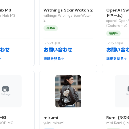
ub M3
Withings ScanWatch 2
OpenAI S
ドネーム)
a Hub M3
withings Withings ScanWatch
2
openai Open
(Codename)
極美品
極美品
レンタル料金
レンタル料金
わせ
お問い合わせ
お問い合
詳細を見る
詳細を見る
MG
mirumi
Romi (ラカ
OOP MG
yukai mirumi
mixi Romi (La