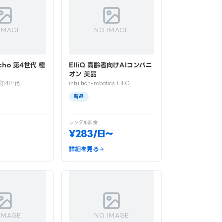
IMAGE
NO IMAGE
cho 第4世代 極
ElliQ 高齢者向けAIコンパニ
オン 美品
o 第4世代
intuition-robotics ElliQ
新品
レンタル料金
¥283/日〜
詳細を見る
IMAGE
NO IMAGE