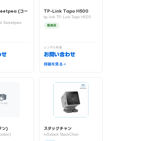
weetpea (コー
TP-Link Tapo H500
tp-link TP-Link Tapo H500
AI Sweetpea
極美品
レンタル料金
わせ
お問い合わせ
詳細を見る
タン)
スタックチャン
catan)
m5stack StackChan