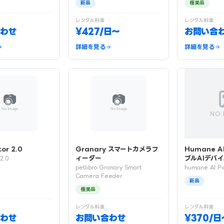
新品
極美品
レンタル料金
レンタル料金
わせ
¥427/日〜
お問い合
詳細を見る
詳細を見る
NO 
tor 2.0
Granary スマートカメラフ
Humane A
ィーダー
ブルAIデバイ
 2.0
petlibro Granary Smart
humane AI Pi
Camera Feeder
新品
極美品
レンタル料金
レンタル料金
わせ
お問い合わせ
¥370/日