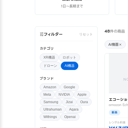
1日〜長期まで
48
件の商品
フィルター
リセット
AI機器
カテゴリ
XR機器
ロボット
ドローン
AI機器
ブランド
N
Amazon
Google
Meta
NVIDIA
Apple
エコーショ
Samsung
Jizai
Oura
amazon Ech
Ultrahuman
Aqara
新品
Withings
Openai
レンタル料金