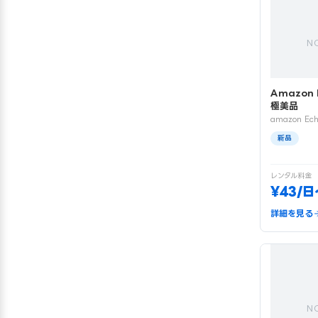
N
Amazon 
極美品
amazon Ech
新品
レンタル料金
¥43/日
詳細を見る
N