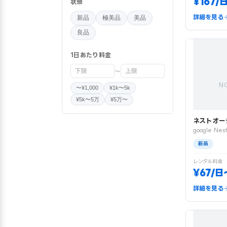
¥167/
状態
詳細を見る
新品
極美品
美品
良品
1日あたり料金
〜
N
〜¥1,000
¥1k〜5k
¥5k〜5万
¥5万〜
ネストオー
google Nest
新品
レンタル料金
¥67/日
詳細を見る