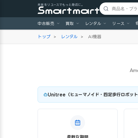
未来をリユースでもっと身近に。
中古販売
買取
レンタル
リース
トップ
>
レンタル
>
AI機器
Am
Unitree（ヒューマノイド・四足歩行ロボッ
柔軟な期間