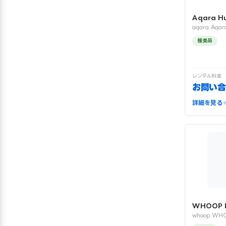
Aqara H
aqara Aqar
極美品
レンタル料金
お問い合
詳細を見る
WHOOP 
whoop WH