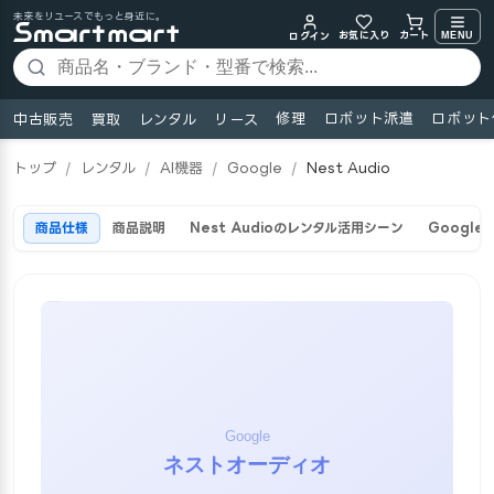
未来をリユースでもっと身近に。
お気に入り
MENU
カート
ログイン
修理
ロボット派遣
ロボット
中古販売
買取
レンタル
リース
トップ
/
レンタル
/
AI機器
/
Google
/
Nest Audio
商品仕様
商品説明
Nest Audioのレンタル活用シーン
Google