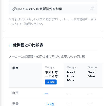
Nest Audio の最新情報を検索
※外部リンク（新しいタブで開きます）。メーカー公式情報を一次ソ
ースとしてご確認ください。
他機種との比較表
メーカー公式情報・公開仕様に基づく主要スペック比較
Google
Google
Google
項目
ネストオ
Nest
Nest
ーディオ
Hub
Mini
Max
本機種
身長
—
—
—
重量
1.2kg
—
—