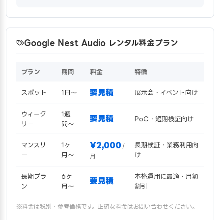
Google Nest Audio レンタル料金プラン
プラン
期間
料金
特徴
要見積
スポット
1日〜
展示会・イベント向け
ウィーク
1週
要見積
PoC・短期検証向け
リー
間〜
¥2,000
マンスリ
1ヶ
長期検証・業務利用向
/
ー
月〜
け
月
長期プラ
6ヶ
本格運用に最適・月額
要見積
ン
月〜
割引
※料金は税別・参考価格です。正確な料金はお問い合わせください。