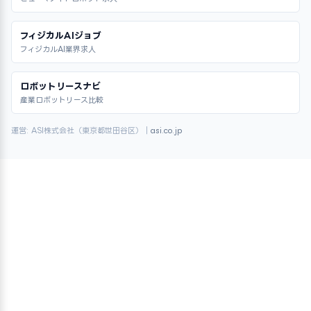
フィジカルAIジョブ
フィジカルAI業界求人
ロボットリースナビ
産業ロボットリース比較
運営: ASI株式会社（東京都世田谷区）｜
asi.co.jp