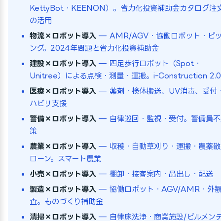
KettyBot・KEENON）。省力化投資補助金カタログ注
の活用
物流×ロボット導入
— AMR/AGV・協働ロボット・ピ
ング。2024年問題と省力化投資補助金
建設×ロボット導入
— 四足歩行ロボット（Spot・
Unitree）による点検・測量・運搬。i-Construction 2.0
医療×ロボット導入
— 薬剤・検体搬送、UV消毒、受付
ハビリ支援
警備×ロボット導入
— 自律巡回・監視・受付。警備員不
策
農業×ロボット導入
— 収穫・自動草刈り・運搬・農薬散
ローン。スマート農業
小売×ロボット導入
— 棚卸・接客案内・品出し・配送
製造×ロボット導入
— 協働ロボット・AGV/AMR・外
査。ものづくり補助金
清掃×ロボット導入
— 自律床洗浄・商業施設/ビルメン