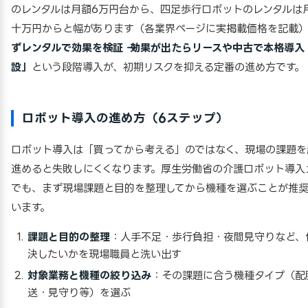
のレンタルは月額6万円台から、四足歩行ロボットのレンタルは
十万円からと幅があります（各業界ページに実掲載価格を記載
ずレンタルで効果を検証 → 効果が出たらリースや中古で本格導入
設」
という段階導入が、初期リスクを抑える定番の進め方です。
ロボット導入の進め方（6ステップ）
ロボット導入は「買ってから考える」のではなく、現場の課題を
進めると失敗しにくくなります。厚生労働省の介護ロボット導入
でも、まず現場課題と目的を整理してから機種を選ぶことが推奨
います。
課題と目的の整理
：人手不足・歩行負担・夜間見守りなど、
決したいかを現場職員と洗い出す
対象業務と機種の絞り込み
：その課題に合う機種タイプ（配
送・見守り等）を選ぶ