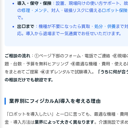
導入・保守・保険
：設置、現場向けの使い方サポート、
の
修理・メンテ
、対人・破損リスクに備える
ロボット保険
で。
出口まで
：機種が不要になったら買取・
処分・供養
まで
応。導入から退場まで一気通貫でお任せいただけます。
ご相談の流れ
：①ページ下部のフォーム・電話でご連絡 → ②現場
題・台数・予算を無料ヒアリング → ③最適な機種・費用・使える
をまとめてご提案 → ④まずレンタルで試験導入。
「うちに何が合
の相談だけでも歓迎です。
業界別にフィジカルAI導入を考える理由
「ロボットを導入したい」と一口に言っても、最適な機種・費
金・導入方法は
業界によって大きく異なります
。介護施設で求