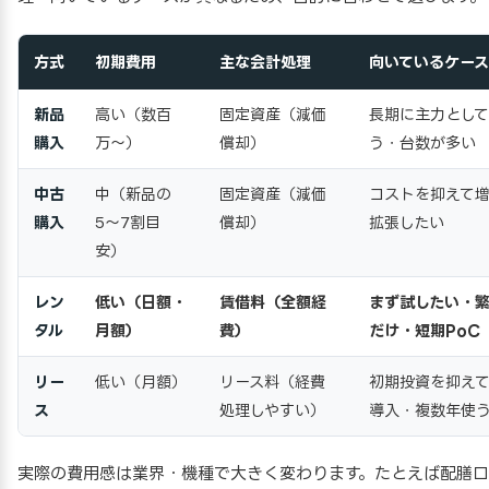
方式
初期費用
主な会計処理
向いているケース
新品
高い（数百
固定資産（減価
長期に主力とし
購入
万〜）
償却）
う・台数が多い
中古
中（新品の
固定資産（減価
コストを抑えて
購入
5〜7割目
償却）
拡張したい
安）
レン
低い（日額・
賃借料（全額経
まず試したい・
タル
月額）
費）
だけ・短期PoC
リー
低い（月額）
リース料（経費
初期投資を抑え
ス
処理しやすい）
導入・複数年使
実際の費用感は業界・機種で大きく変わります。たとえば配膳