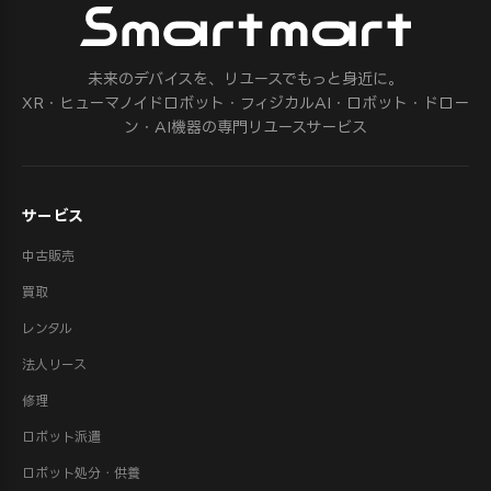
未来のデバイスを、リユースでもっと身近に。
XR・ヒューマノイドロボット・フィジカルAI・ロボット・ドロー
ン・AI機器の専門リユースサービス
サービス
中古販売
買取
レンタル
法人リース
修理
ロボット派遣
ロボット処分・供養