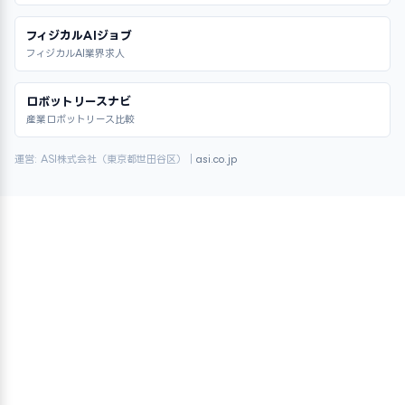
フィジカルAIジョブ
フィジカルAI業界求人
ロボットリースナビ
産業ロボットリース比較
運営: ASI株式会社（東京都世田谷区）｜
asi.co.jp