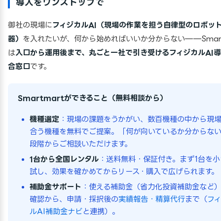
導入をワンストップで
御社の現場に
フィジカルAI（現場の作業を担う自律型のロボッ
器）
を入れたいが、何から始めればいいか分からない——Smart
は
入口から運用後まで、丸ごと一社で引き受けるフィジカルAI
合窓口
です。
Smartmartができること（無料相談から）
機種選定
：現場の課題をうかがい、数百機種の中から現
合う機種を無料でご提案。「何が向いているか分からな
段階からご相談いただけます。
1台から全国レンタル
：送料無料・保証付き。まず1台を小
試し、効果を確かめてからリース・購入で広げられます。
補助金サポート
：使える補助金（省力化投資補助金など
確認から、申請・採択後の
実績報告・精算代行
まで（
フ
ルAI補助金ナビ
と連携）。