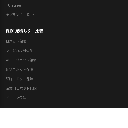
Unitree
全ブランド一覧 →
保険 見積もり・比較
ロボット保険
フィジカルAI保険
AIエージェント保険
配送ロボット保険
配膳ロボット保険
産業用ロボット保険
ドローン保険
点検・整備・認証
ロボット点検・車検