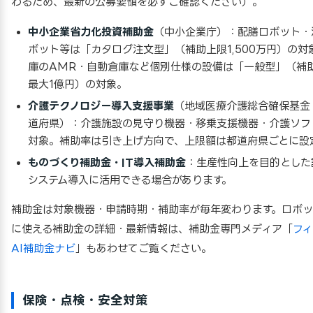
わるため、最新の公募要領を必ずご確認ください）。
中小企業省力化投資補助金
（中小企業庁）：配膳ロボット・
ボット等は「カタログ注文型」（補助上限1,500万円）の対
庫のAMR・自動倉庫など個別仕様の設備は「一般型」（補
最大1億円）の対象。
介護テクノロジー導入支援事業
（地域医療介護総合確保基金
道府県）：介護施設の見守り機器・移乗支援機器・介護ソフ
対象。補助率は引き上げ方向で、上限額は都道府県ごとに設
ものづくり補助金・IT導入補助金
：生産性向上を目的とした
システム導入に活用できる場合があります。
補助金は対象機器・申請時期・補助率が毎年変わります。ロボ
に使える補助金の詳細・最新情報は、補助金専門メディア「
フィ
AI補助金ナビ
」もあわせてご覧ください。
保険・点検・安全対策