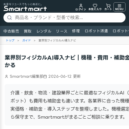
未来をリユースでもっと身近に。
お気に入り
MENU
カート
ログイン
修理
ロボット派遣
ロボット
中古販売
買取
レンタル
リース
トップ
>
ガイド
>
業界別フィジカルAI導入ナビ
業界別フィジカルAI導入ナビ｜機種・費用・補助
かる
Smartmart編集部
2026-06-12 更新
介護・飲食・物流・建設──業界ごとに最適なフィジカルAI
ボット）も費用も補助金も違います。各業界に合った機
実価格・補助金・導入ステップを整理しました。機種選
ら保守まで、Smartmartがまるごとご相談に乗ります。