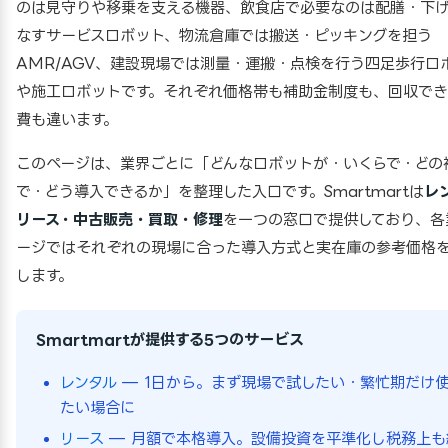
のは見守りや移乗を支える機器、飲食店で必要なのは配膳・下
なすサービスロボット、物流倉庫では搬送・ピッキングを担う
AMR/AGV、建設現場では測量・運搬・点検を行う四足歩行ロ
や施工ロボットです。それぞれ価格帯も補助金制度も、回収でき
費も違います。
このページは、業界ごとに「どんなロボットが・いくらで・どの
で・どう導入できるか」を整理した入口です。Smartmartは
レ
リース・中古販売・買取・修理
を一つの窓口で提供しており、各
ージではそれぞれの現場に合った導入方式と実在庫の参考価格
します。
Smartmartが提供する5つのサービス
レンタル
— 1日から。まず現場で試したい・繁忙期だけ
たい場合に
リース
— 月額で本格導入。設備投資を平準化し税務上も