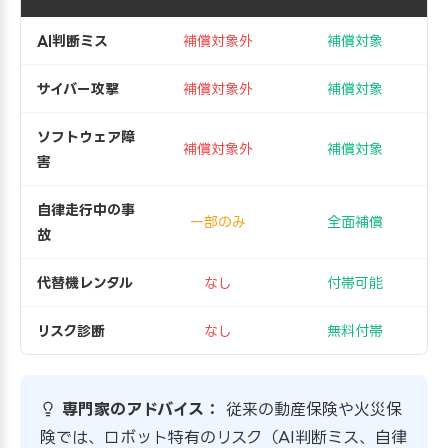
AI判断ミス
補償対象外
補償対象
サイバー攻撃
補償対象外
補償対象
ソフトウェア障
補償対象外
補償対象
害
自律走行中の事
一部のみ
全面補償
故
代替機レンタル
なし
付帯可能
リスク診断
なし
無料付帯
専門家のアドバイス：
従来の動産保険や火災保
険では、ロボット特有のリスク（AI判断ミス、自律