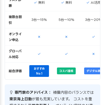
無料
無料
AI活用
断
複数台割
3台〜15%
5台〜10%
3台〜20%
引
オンライ
ン申込
グローバ
ル対応
おすすめ
総合評価
コスパ重視
デジタル派
No.1
専門家のアドバイス：
補償内容のバランスでは
東京海上日動
が最も充実しています。 コストを重