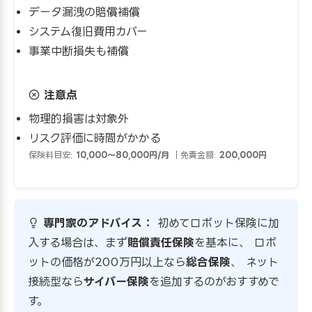
データ漏洩の賠償補償
システム復旧費用カバー
事業中断損失も補償
注意点
物理的損害は対象外
リスク評価に時間がかかる
保険料目安:
10,000〜80,000円/月
｜免責金額:
200,000円
専門家のアドバイス：
初めてロボット保険に加
入する場合は、まず
賠償責任保険
を基本に、 ロボ
ットの価格が200万円以上なら
総合保険
、 ネット
接続型なら
サイバー保険
を追加するのがおすすめで
す。