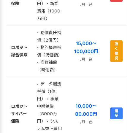
保険
円）
• 訴訟
/月・台
費用（1000
万円）
• 賠償責任補
償（2億円）
15,000〜
強
ロボット
• 物的損害補
く
100,000円
推
総合保険
償（時価額）
奨
/月・台
• 盗難補償
（時価額）
• データ漏洩
補償（1億
円）
• 事業
10,000〜
ロボット
中断補償
推
サイバー
（5000万
80,000円
奨
保険
円）
• シス
/月・台
テム復旧費用