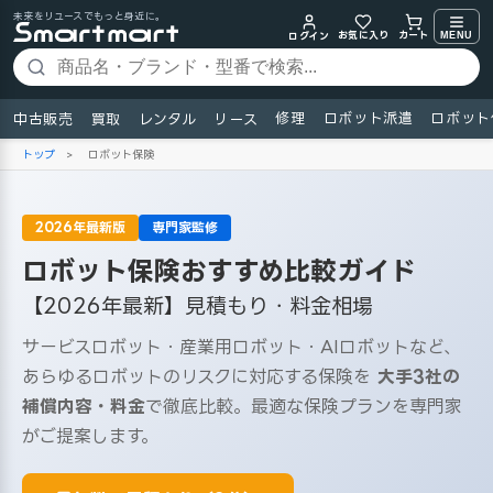
未来をリユースでもっと身近に。
お気に入り
MENU
カート
ログイン
修理
ロボット派遣
ロボット
中古販売
買取
レンタル
リース
トップ
>
ロボット保険
2026年最新版
専門家監修
ロボット保険おすすめ比較ガイド
【2026年最新】見積もり・料金相場
サービスロボット・産業用ロボット・AIロボットなど、
あらゆるロボットのリスクに対応する保険を
大手3社の
補償内容・料金
で徹底比較。最適な保険プランを専門家
がご提案します。