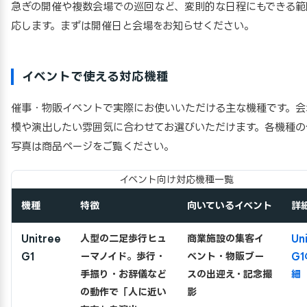
急ぎの開催や複数会場での巡回など、変則的な日程にもできる範
応します。まずは開催日と会場をお知らせください。
イベントで使える対応機種
催事・物販イベントで実際にお使いいただける主な機種です。会
模や演出したい雰囲気に合わせてお選びいただけます。各機種の
写真は商品ページをご覧ください。
イベント向け対応機種一覧
機種
特徴
向いているイベント
詳
Unitree
人型の二足歩行ヒュ
商業施設の集客イ
Un
G1
ーマノイド。歩行・
ベント・物販ブー
G
手振り・お辞儀など
スの出迎え・記念撮
細
の動作で「人に近い
影