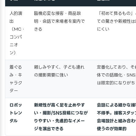
人的演
臨機応変な接客・商品説
「初めて見るもの」
出
明・会話で来場者を案内で
ての驚きや新規性は
（MC・
きる
にくい
コンパ
ニオ
ン）
着ぐる
親しみやすく、子ども連れ
定番化しており、そ
み・キ
の撮影需要に強い
体での話題化・SN
ャラク
は限定的になりがち
ター
ロボッ
新規性が高く足を止めやす
会話による細かな接
トレン
い・撮影/SNS投稿につなが
不得手。接客スタッ
タル
りやすい・先進的なイメー
会場設計と組み合わ
ジを演出できる
使うのが効果的