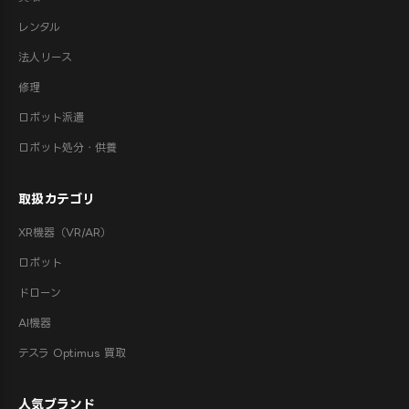
レンタル
法人リース
修理
ロボット派遣
ロボット処分・供養
取扱カテゴリ
XR機器（VR/AR）
ロボット
ドローン
AI機器
テスラ Optimus 買取
人気ブランド