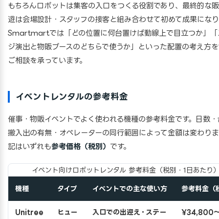
もちろんロボットは集客の入口をつくる役割であり、最終的な
遊は会場設計・スタッフの接客と組み合わせて初めて成果になり
Smartmartでは「どの位置に何台置けば動線上で目立つか」
ジ演出と物販ブースのどちらで使うか」といった配置の考え方を
ご相談を承っています。
イベントレンタルの参考料金
催事・物販イベントでよく使われる機種の参考料金です。日数・
搬入出の有無・オペレーターの同行範囲によって金額は変わりま
記はいずれも
参考価格（税別）
です。
イベント向けロボットレンタル 参考料金（税別・1日あたり
機種
タイプ
イベントでの主な使い方
参考料金（
Unitree
ヒュー
入口での出迎え・ステー
¥34,800