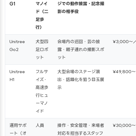
G1
マノイ
ジでの動作披露・記念撮
ド（二
影の相手役
足歩
行）
Unitree
犬型四
会場内の巡回・芸の披
¥3,000〜
Go2
足ロボ
露・親子連れの撮影スポ
ット
ット
Unitree
フルサ
大型会場のステージ演
¥49,800
H1
イズ・
出・話題化を狙う目玉展
高速歩
示
行ヒュ
ーマノ
イド
運用サポ
人員
操作・安全管理・来場者
¥30,000
ート（オ
対応を担当するスタッフ