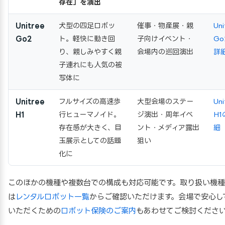
存在」を演出
Unitree
犬型の四足ロボッ
催事・物産展・親
Uni
Go2
ト。軽快に動き回
子向けイベント・
Go
り、親しみやすく親
会場内の巡回演出
詳
子連れにも人気の被
写体に
Unitree
フルサイズの高速歩
大型会場のステー
Uni
H1
行ヒューマノイド。
ジ演出・周年イベ
H1
存在感が大きく、目
ント・メディア露出
細
玉展示としての話題
狙い
化に
このほかの機種や複数台での構成も対応可能です。取り扱い機
は
レンタルロボット一覧
からご確認いただけます。会場で安心し
いただくための
ロボット保険のご案内
もあわせてご検討くださ