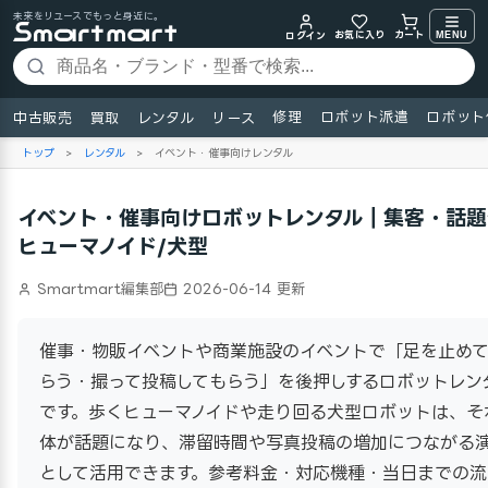
未来をリユースでもっと身近に。
お気に入り
MENU
カート
ログイン
修理
ロボット派遣
ロボット
中古販売
買取
レンタル
リース
トップ
>
レンタル
>
イベント・催事向けレンタル
イベント・催事向けロボットレンタル｜集客・話題
ヒューマノイド/犬型
Smartmart編集部
2026-06-14 更新
催事・物販イベントや商業施設のイベントで「足を止め
らう・撮って投稿してもらう」を後押しするロボットレン
です。歩くヒューマノイドや走り回る犬型ロボットは、そ
体が話題になり、滞留時間や写真投稿の増加につながる
として活用できます。参考料金・対応機種・当日までの流