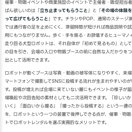
催事・物販イベントや商業施設のイベントで主催者・販促担当
ばん欲しいのは「
立ち止まってもらうこと
」と「
その場の体験を
って広げてもらうこと
」です。チラシやPOP、通常のステージ
では通行客の足を止めにくく、滞留時間が短ければ商品説明や試
用にもつながりません。歩く・手を振る・お辞儀するヒューマノ
走り回る犬型ロボットは、それ自体が「初めて見るもの」とし
の目を引き、会場の入口や物販ブースの前に自然な人だかりをつ
出として活用できます。
ロボットが動くブースは写真・動画の被写体になりやすく、来場
マートフォンで撮影してSNSに投稿する流れが生まれやすいのが
す。投稿が増えれば会場に来ていない層にもイベントの様子が届
場喚起や次回告知の素材としても二次活用できます。「珍しいか
いく」「面白いから撮る」「撮ったから投稿する」という一連
を、ロボットという一つの装置で後押しできる点が、催事・物販
トでロボットレンタルを選ぶ実務的なメリットです。