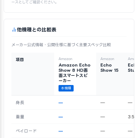
ースとしてご確認ください。
他機種との比較表
メーカー公式情報・公開仕様に基づく主要スペック比較
Amazon
Amazon
Amaz
項目
Amazon Echo
Echo
Ech
Show 8 HD画
Show 15
Stud
面スマートスピ
ーカー
本機種
身長
—
—
—
重量
—
—
3.5k
ペイロード
—
—
—