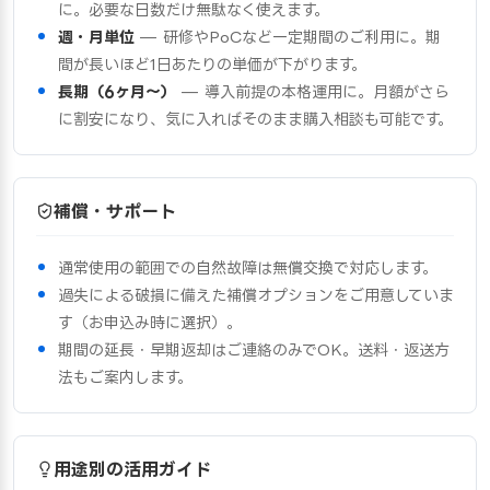
に。必要な日数だけ無駄なく使えます。
週・月単位
— 研修やPoCなど一定期間のご利用に。期
間が長いほど1日あたりの単価が下がります。
長期（6ヶ月〜）
— 導入前提の本格運用に。月額がさら
に割安になり、気に入ればそのまま購入相談も可能です。
補償・サポート
通常使用の範囲での自然故障は無償交換で対応します。
過失による破損に備えた補償オプションをご用意していま
す（お申込み時に選択）。
期間の延長・早期返却はご連絡のみでOK。送料・返送方
法もご案内します。
用途別の活用ガイド