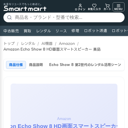
未来をリユースでもっと身近に。
お気に入り
MENU
カート
ログイン
修理
ロボット派遣
ロボット
中古販売
買取
レンタル
リース
トップ
/
レンタル
/
AI機器
/
Amazon
/
Amazon Echo Show 8 HD画面スマートスピーカー 美品
商品仕様
商品説明
Echo Show 8 第2世代のレンタル活用シーン