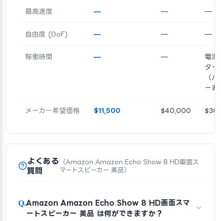
最高速度
—
—
—
自由度 (DoF)
—
—
—
稼働時間
—
—
電源
ター
（バ
ー非
メーカー希望価格
$11,500
$40,000
$30
よくある
（Amazon Amazon Echo Show 8 HD画面ス
質問
マートスピーカー 美品）
Q.
Amazon Amazon Echo Show 8 HD画面スマ
ートスピーカー 美品 は何ができますか？