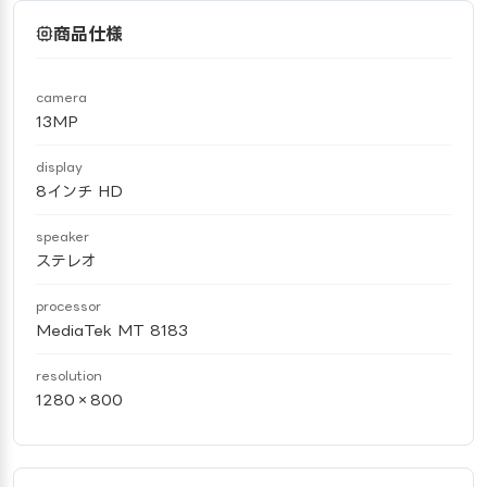
商品仕様
camera
13MP
display
8インチ HD
speaker
ステレオ
processor
MediaTek MT 8183
resolution
1280×800