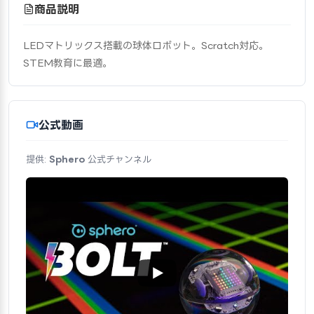
商品説明
LEDマトリックス搭載の球体ロボット。Scratch対応。
STEM教育に最適。
公式動画
提供:
Sphero
公式チャンネル