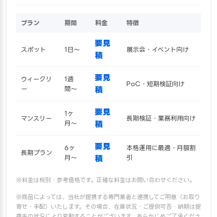
プラン
期間
料金
特徴
要見
スポット
1日〜
展示会・イベント向け
積
要見
ウィークリ
1週
PoC・短期検証向け
ー
間〜
積
要見
1ヶ
マンスリー
長期検証・業務利用向け
月〜
積
要見
6ヶ
本格運用に最適・月額割
長期プラン
月〜
積
引
※料金は税別・参考価格です。正確な料金はお問い合わせください。
※商品によっては、当社が提携する専門業者と連携してご用意（お取り
寄せ・手配）いたします。その場合、在庫状況・ご提供可否・納期は提
携先の状況により変動することがございます。あらかじめご了承くださ