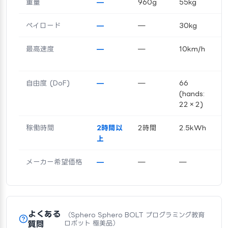
重量
—
960g
55kg
ペイロード
—
—
30kg
最高速度
—
—
10km/h
自由度 (DoF)
—
—
66
(hands:
22×2)
稼働時間
2時間以
2時間
2.5kWh
上
メーカー希望価格
—
—
—
よくある
（Sphero Sphero BOLT プログラミング教育
質問
ロボット 極美品）