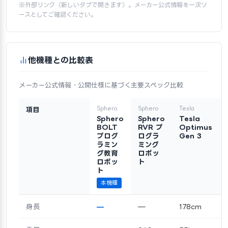
※外部リンク（新しいタブで開きます）。メーカー公式情報を一次ソ
ースとしてご確認ください。
他機種との比較表
メーカー公式情報・公開仕様に基づく主要スペック比較
Sphero
Sphero
Tesla
項目
Sphero
Sphero
Tesla
BOLT
RVR プ
Optimus
プログ
ログラ
Gen 3
ラミン
ミング
グ教育
ロボッ
ロボッ
ト
ト
本機種
身長
—
—
178cm