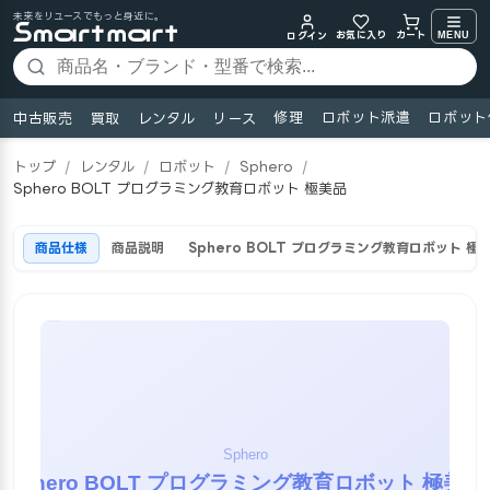
未来をリユースでもっと身近に。
お気に入り
MENU
カート
ログイン
修理
ロボット派遣
ロボット
中古販売
買取
レンタル
リース
トップ
/
レンタル
/
ロボット
/
Sphero
/
Sphero BOLT プログラミング教育ロボット 極美品
商品仕様
商品説明
Sphero BOLT プログラミング教育ロボット 