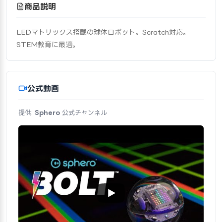
商品説明
LEDマトリックス搭載の球体ロボット。Scratch対応。
STEM教育に最適。
公式動画
提供:
Sphero
公式チャンネル