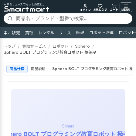
未来をリユースでもっと身近に。
お気に入り
MENU
カート
ログイン
修理
ロボット派遣
ロボット
中古販売
買取
レンタル
リース
トップ
/
買取サービス
/
ロボット
/
Sphero
/
Sphero BOLT プログラミング教育ロボット 極美品
商品仕様
商品説明
Sphero BOLT プログラミング教育ロボット 