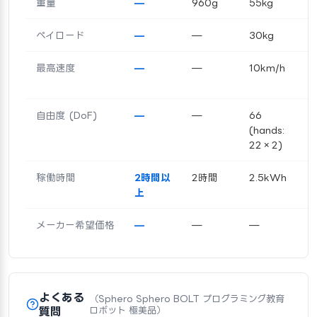
重量
—
960g
55kg
ペイロード
—
—
30kg
最高速度
—
—
10km/h
自由度 (DoF)
—
—
66
(hands:
22×2)
稼働時間
2時間以
2時間
2.5kWh
上
メーカー希望価格
—
—
—
よくある
（Sphero Sphero BOLT プログラミング教育
質問
ロボット 極美品）