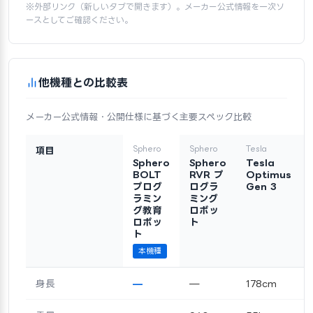
※外部リンク（新しいタブで開きます）。メーカー公式情報を一次ソ
ースとしてご確認ください。
他機種との比較表
メーカー公式情報・公開仕様に基づく主要スペック比較
Sphero
Sphero
Tesla
項目
Sphero
Sphero
Tesla
BOLT
RVR プ
Optimus
プログ
ログラ
Gen 3
ラミン
ミング
グ教育
ロボッ
ロボッ
ト
ト
本機種
身長
—
—
178cm