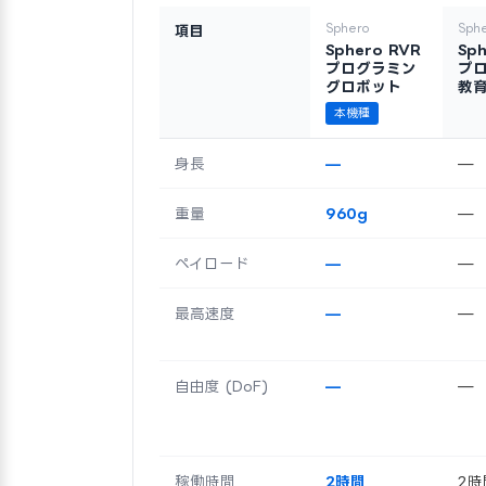
Sphero
Sph
項目
Sphero RVR
Sp
プログラミン
プ
グロボット
教
本機種
身長
—
—
重量
960g
—
ペイロード
—
—
最高速度
—
—
自由度 (DoF)
—
—
稼働時間
2時間
2時