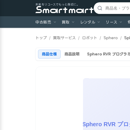
未来をリユースでもっと身近に。
中古販売
買取
レンタル
リース
トップ
/
買取サービス
/
ロボット
/
Sphero
/
S
商品仕様
商品説明
Sphero RVR プロ