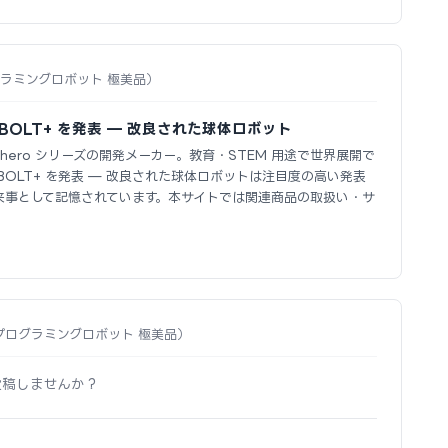
プログラミングロボット 極美品）
用 BOLT+ を発表 — 改良された球体ロボット
Sphero シリーズの開発メーカー。教育・STEM 用途で世界展開で
用 BOLT+ を発表 — 改良された球体ロボットは注目度の高い発表
来事として記憶されています。本サイトでは関連商品の取扱い・サ
RVR プログラミングロボット 極美品）
投稿しませんか？