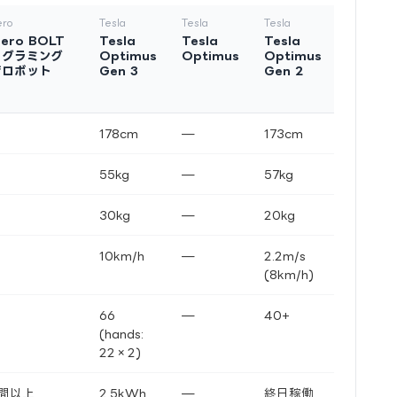
ero
Tesla
Tesla
Tesla
hero BOLT
Tesla
Tesla
Tesla
ログラミング
Optimus
Optimus
Optimus
育ロボット
Gen 3
Gen 2
178cm
—
173cm
55kg
—
57kg
30kg
—
20kg
10km/h
—
2.2m/s
(8km/h)
66
—
40+
(hands:
22×2)
間以上
2.5kWh
—
終日稼働