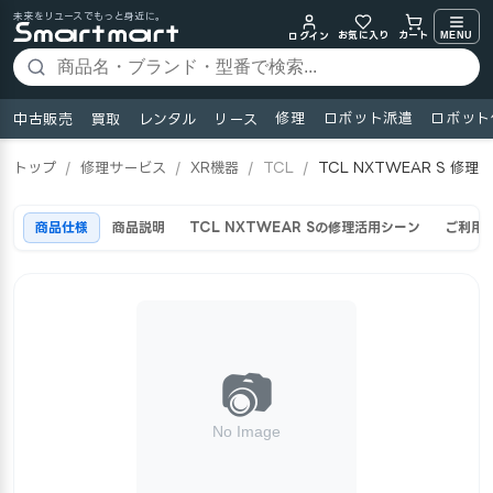
未来をリユースでもっと身近に。
お気に入り
MENU
カート
ログイン
修理
ロボット派遣
ロボット
中古販売
買取
レンタル
リース
トップ
/
修理サービス
/
XR機器
/
TCL
/
TCL NXTWEAR S 修理
商品仕様
商品説明
TCL NXTWEAR Sの修理活用シーン
ご利用