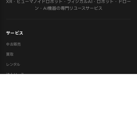
XR・ヒューマノイドロボット・フィジカルAI・ロボット・ドロー
ン・AI機器の専門リユースサービス
サービス
中古販売
買取
レンタル
法人リース
修理
ロボット派遣
ロボット処分・供養
取扱カテゴリ
XR機器（VR/AR）