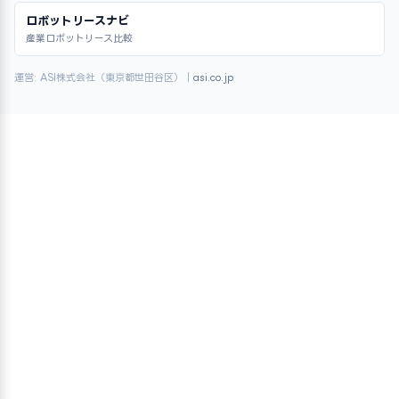
ロボットリースナビ
産業ロボットリース比較
運営: ASI株式会社（東京都世田谷区）｜
asi.co.jp