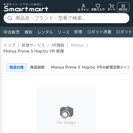
未来をリユースでもっと身近に。
お気に入り
MENU
カート
ログイン
修理
ロボット派遣
ロボット
中古販売
買取
レンタル
リース
トップ
/
修理サービス
/
XR機器
/
Manus
/
Manus Prime X Haptic VR 修理
商品仕様
商品説明
Manus Prime X Haptic VRの修理活用シーン