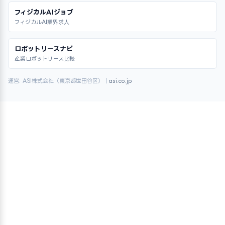
フィジカルAIジョブ
フィジカルAI業界求人
ロボットリースナビ
産業ロボットリース比較
運営: ASI株式会社（東京都世田谷区）｜
asi.co.jp