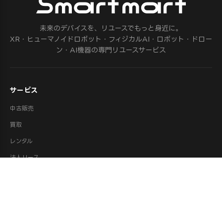
未来のデバイスを、リユースでもっと身近に。
XR・ヒューマノイドロボット・フィジカルAI・ロボット・ドロー
ン・AI機器の専門リユースサービス
サービス
中古販売
買取
レンタル
法人リース
修理
ロボット派遣
ロボット処分・供養