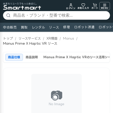
未来をリユースでもっと身近に。
お気に入り
MENU
カート
ログイン
修理
ロボット派遣
ロボット
中古販売
買取
レンタル
リース
トップ
/
リースサービス
/
XR機器
/
Manus
/
Manus Prime X Haptic VR リース
商品仕様
商品説明
Manus Prime X Haptic VRのリース活用シー