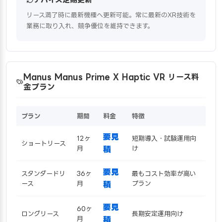
リース満了時に最新機種へ更新可能。常に最新のXR技術を
業務に取り入れ、競争優位を維持できます。
Manus Manus Prime X Haptic VR リース料
金プラン
プラン
期間
料金
特徴
要見
12ヶ
短期導入・試験運用向
ショートリース
月
積
け
要見
スタンダードリ
36ヶ
最もコスト効率が高い
ース
月
積
プラン
要見
60ヶ
ロングリース
長期安定運用向け
月
積