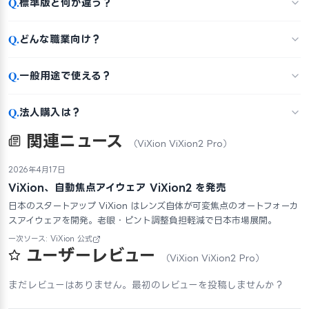
Q.
標準版と何が違う？
Q.
どんな職業向け？
Q.
一般用途で使える？
Q.
法人購入は？
関連ニュース
（ViXion ViXion2 Pro）
2026年4月17日
ViXion、自動焦点アイウェア ViXion2 を発売
日本のスタートアップ ViXion はレンズ自体が可変焦点のオートフォーカ
スアイウェアを開発。老眼・ピント調整負担軽減で日本市場展開。
一次ソース: ViXion 公式
ユーザーレビュー
（ViXion ViXion2 Pro）
まだレビューはありません。最初のレビューを投稿しませんか？