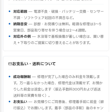
対応範囲
— 電源不良・破損・バッテリー交換・センサー
不調・ソフトウェア起因の不具合など。
納期目安
— 診断・お見積りは無料。軽微な修理は3〜5
営業日、部品取り寄せを伴う場合は2〜4週間。
対応外の例
— 水没等で基板損傷が著しい場合は、買い替
え＋下取りのご提案に切り替えることがあります。
お支払い・送料について
成功報酬制
— 修理が完了した場合のみ料金を頂戴しま
す。万一直らなかった場合、修理代金は頂戴せず、お預か
りした前金は返金します（振込手数料300円および返送
送料等の実費を除く）。
お支払い
— お見積りにご同意後、修理着手前に前金（銀
行振込）でお願いします。着手（部品の手配）後のキャン