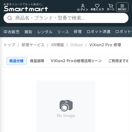
未来をリユースでもっと身近に。
お気に入り
MENU
カート
ログイン
修理
ロボット派遣
ロボット
中古販売
買取
レンタル
リース
トップ
/
修理サービス
/
XR機器
/
ViXion
/
ViXion2 Pro 修理
商品仕様
商品説明
ViXion2 Proの修理活用シーン
ご利用までの