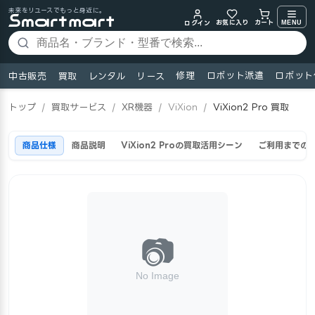
未来をリユースでもっと身近に。
お気に入り
MENU
カート
ログイン
修理
ロボット派遣
ロボット
中古販売
買取
レンタル
リース
トップ
/
買取サービス
/
XR機器
/
ViXion
/
ViXion2 Pro 買取
商品仕様
商品説明
ViXion2 Proの買取活用シーン
ご利用までの