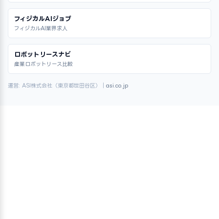
フィジカルAIジョブ
フィジカルAI業界求人
ロボットリースナビ
産業ロボットリース比較
運営: ASI株式会社（東京都世田谷区）｜
asi.co.jp