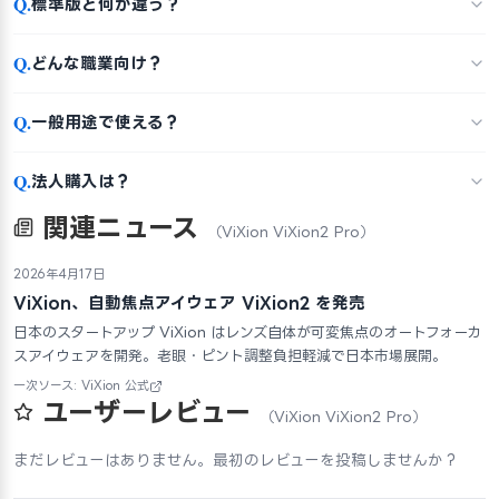
Q.
標準版と何が違う？
Q.
どんな職業向け？
Q.
一般用途で使える？
Q.
法人購入は？
関連ニュース
（ViXion ViXion2 Pro）
2026年4月17日
ViXion、自動焦点アイウェア ViXion2 を発売
日本のスタートアップ ViXion はレンズ自体が可変焦点のオートフォーカ
スアイウェアを開発。老眼・ピント調整負担軽減で日本市場展開。
一次ソース: ViXion 公式
ユーザーレビュー
（ViXion ViXion2 Pro）
まだレビューはありません。最初のレビューを投稿しませんか？