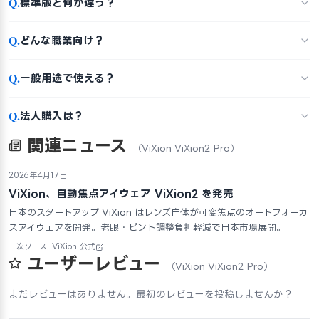
Q.
標準版と何が違う？
Q.
どんな職業向け？
Q.
一般用途で使える？
Q.
法人購入は？
関連ニュース
（ViXion ViXion2 Pro）
2026年4月17日
ViXion、自動焦点アイウェア ViXion2 を発売
日本のスタートアップ ViXion はレンズ自体が可変焦点のオートフォーカ
スアイウェアを開発。老眼・ピント調整負担軽減で日本市場展開。
一次ソース: ViXion 公式
ユーザーレビュー
（ViXion ViXion2 Pro）
まだレビューはありません。最初のレビューを投稿しませんか？