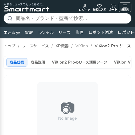
未来をリユースでもっと身近に。
お気に入り
MENU
カート
ログイン
修理
ロボット派遣
ロボット
中古販売
買取
レンタル
リース
トップ
/
リースサービス
/
XR機器
/
ViXion
/
ViXion2 Pro リース
商品仕様
商品説明
ViXion2 Proのリース活用シーン
ViXion V