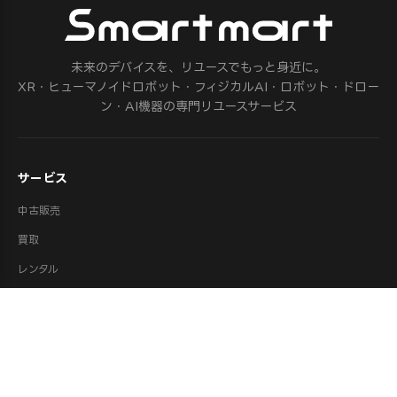
未来のデバイスを、リユースでもっと身近に。
XR・ヒューマノイドロボット・フィジカルAI・ロボット・ドロー
ン・AI機器の専門リユースサービス
サービス
中古販売
買取
レンタル
法人リース
修理
ロボット派遣
ロボット処分・供養