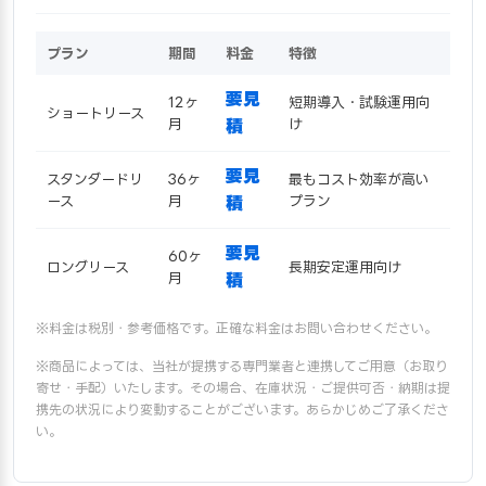
プラン
期間
料金
特徴
要見
12ヶ
短期導入・試験運用向
ショートリース
月
積
け
要見
スタンダードリ
36ヶ
最もコスト効率が高い
ース
月
積
プラン
要見
60ヶ
ロングリース
長期安定運用向け
月
積
※料金は税別・参考価格です。正確な料金はお問い合わせください。
※商品によっては、当社が提携する専門業者と連携してご用意（お取り
寄せ・手配）いたします。その場合、在庫状況・ご提供可否・納期は提
携先の状況により変動することがございます。あらかじめご了承くださ
い。