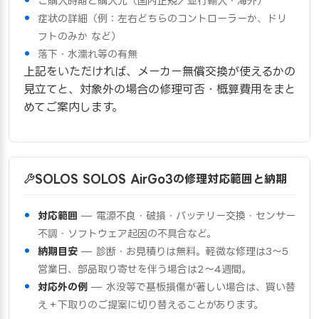
ご購入時期と購入元（国内正規／並行輸入・海外）
症状の詳細（例：左右どちらのコントローラーか、ドリ
フトのみか など）
落下・水濡れ等の有無
上記をいただければ、メーカー無償交換が使えるかの
見立てと、対象外の場合の修理可否・概算費用をまと
めてご案内します。
SOLOS SOLOS AirGo3の修理対応範囲と納期
対応範囲
— 電源不良・破損・バッテリー交換・センサー
不調・ソフトウェア起因の不具合など。
納期目安
— 診断・お見積りは無料。軽微な修理は3〜5
営業日、部品取り寄せを伴う場合は2〜4週間。
対応外の例
— 水没等で基板損傷が著しい場合は、買い替
え＋下取りのご提案に切り替えることがあります。