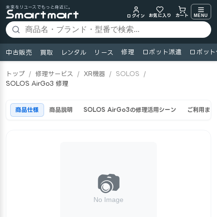
未来をリユースでもっと身近に。
お気に入り
MENU
カート
ログイン
修理
ロボット派遣
ロボット
中古販売
買取
レンタル
リース
トップ
/
修理サービス
/
XR機器
/
SOLOS
/
SOLOS AirGo3 修理
商品仕様
商品説明
SOLOS AirGo3の修理活用シーン
ご利用まで