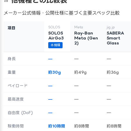
他機種との比較表
メーカー公式情報・公開仕様に基づく主要スペック比較
SOLOS
Meta
jig.jp
項目
SOLOS
Ray-Ban
SABERA
AirGo3
Meta (Gen
Smart
2)
Glass
本機種
身長
—
—
—
重量
約30g
約49g
約36g
ペイロード
—
—
—
最高速度
—
—
—
自由度 (DoF)
—
—
—
稼働時間
約10時間
約8時間
約8時間