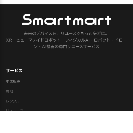
未来のデバイスを、リユースでもっと身近に。
XR・ヒューマノイドロボット・フィジカルAI・ロボット・ドロー
ン・AI機器の専門リユースサービス
サービス
中古販売
買取
レンタル
法人リース
修理
ロボット派遣