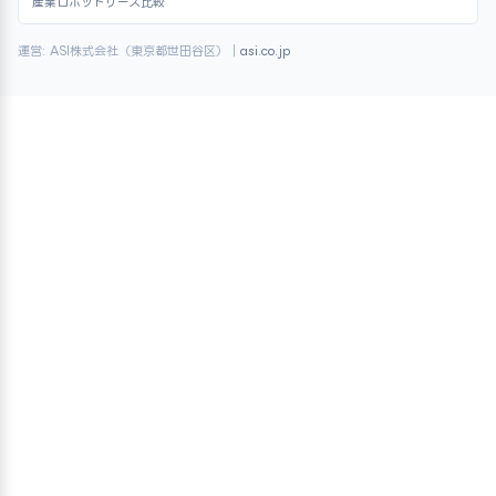
産業ロボットリース比較
運営: ASI株式会社（東京都世田谷区）｜
asi.co.jp