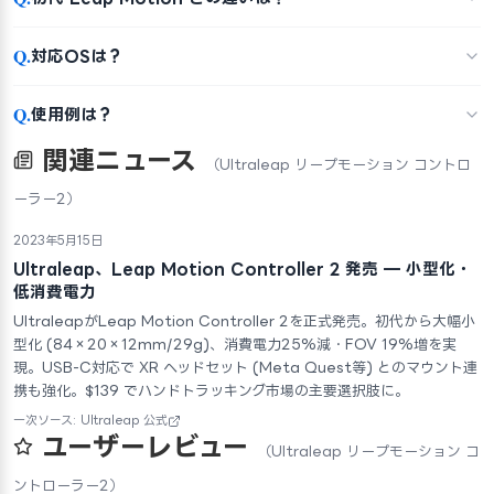
Q.
対応OSは？
Q.
使用例は？
関連ニュース
（Ultraleap リープモーション コントロ
ーラー2）
2023年5月15日
Ultraleap、Leap Motion Controller 2 発売 — 小型化・
低消費電力
UltraleapがLeap Motion Controller 2を正式発売。初代から大幅小
型化 (84×20×12mm/29g)、消費電力25%減・FOV 19%増を実
現。USB-C対応で XR ヘッドセット (Meta Quest等) とのマウント連
携も強化。$139 でハンドトラッキング市場の主要選択肢に。
一次ソース: Ultraleap 公式
ユーザーレビュー
（Ultraleap リープモーション コ
ントローラー2）