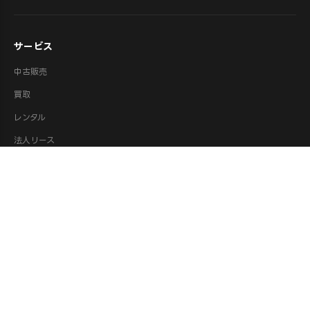
サービス
中古販売
買取
レンタル
法人リース
修理
ロボット派遣
ロボット処分・供養
取扱カテゴリ
XR機器（VR/AR）
ロボット