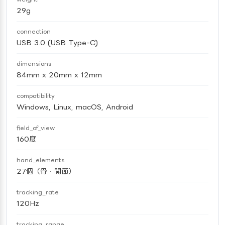
29g
connection
USB 3.0 (USB Type-C)
dimensions
84mm x 20mm x 12mm
compatibility
Windows, Linux, macOS, Android
field_of_view
160度
hand_elements
27個（骨・関節）
tracking_rate
120Hz
tracking_range