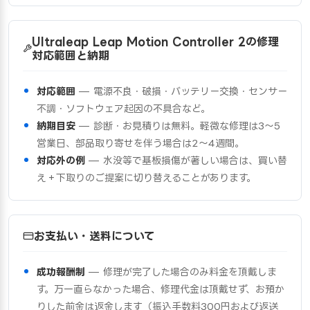
Ultraleap Leap Motion Controller 2の修理
対応範囲と納期
対応範囲
— 電源不良・破損・バッテリー交換・センサー
不調・ソフトウェア起因の不具合など。
納期目安
— 診断・お見積りは無料。軽微な修理は3〜5
営業日、部品取り寄せを伴う場合は2〜4週間。
対応外の例
— 水没等で基板損傷が著しい場合は、買い替
え＋下取りのご提案に切り替えることがあります。
お支払い・送料について
成功報酬制
— 修理が完了した場合のみ料金を頂戴しま
す。万一直らなかった場合、修理代金は頂戴せず、お預か
りした前金は返金します（振込手数料300円および返送