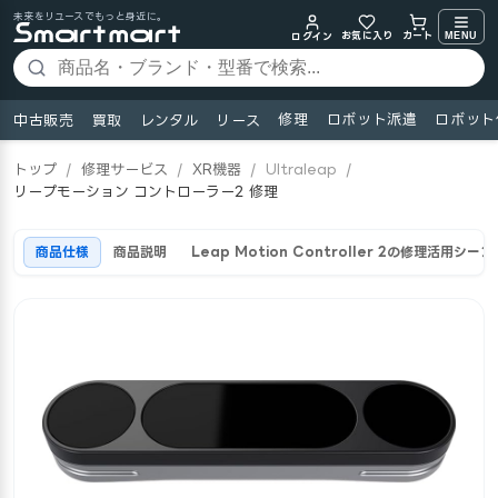
未来をリユースでもっと身近に。
お気に入り
MENU
カート
ログイン
修理
ロボット派遣
ロボット
中古販売
買取
レンタル
リース
トップ
/
修理サービス
/
XR機器
/
Ultraleap
/
リープモーション コントローラー2 修理
商品仕様
商品説明
Leap Motion Controller 2の修理活用シーン