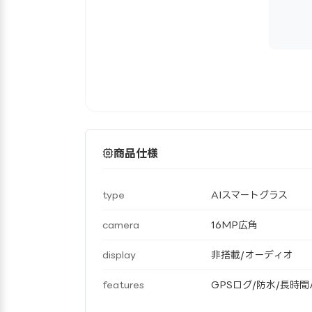
商品仕様
type
AIスマートグラス
camera
16MP広角
display
非搭載/オーディオ
features
GPSログ/防水/長時