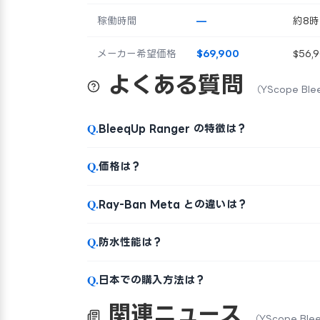
稼働時間
—
約8
メーカー希望価格
$69,900
$56,
よくある質問
（YScope Ble
Q.
BleeqUp Ranger の特徴は？
Q.
価格は？
Q.
Ray-Ban Meta との違いは？
Q.
防水性能は？
Q.
日本での購入方法は？
関連ニュース
（YScope Ble