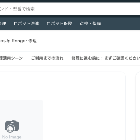
修理
ロボット派遣
ロボット保険
点検・整備
eeqUp Ranger 修理
の修理活用シーン
ご利用までの流れ
修理に進む前に：まずご確認くださ