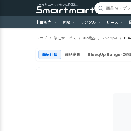
未来をリユースでもっと身近に。
中古販売
買取
レンタル
リース
トップ
/
修理サービス
/
XR機器
/
YScope
/
Bl
商品仕様
商品説明
BleeqUp Ranger