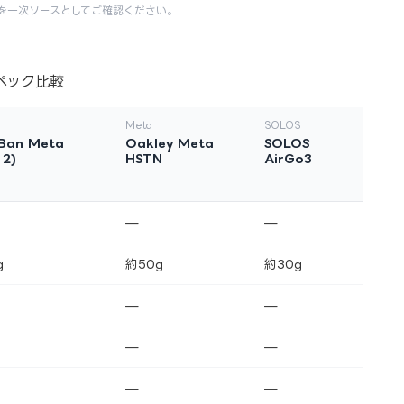
を一次ソースとしてご確認ください。
ペック比較
Meta
SOLOS
Ban Meta
Oakley Meta
SOLOS
 2)
HSTN
AirGo3
—
—
g
約50g
約30g
—
—
—
—
—
—