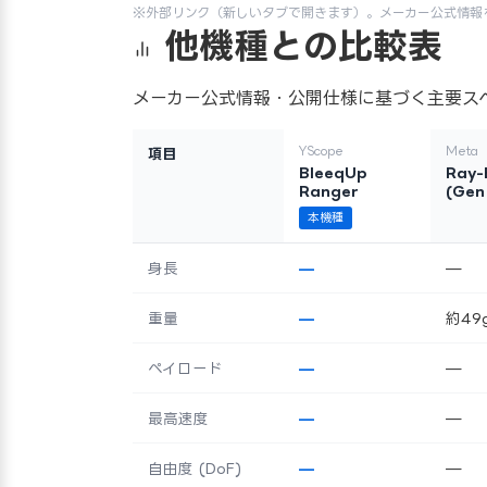
※外部リンク（新しいタブで開きます）。メーカー公式情報
他機種との比較表
メーカー公式情報・公開仕様に基づく主要ス
YScope
Meta
項目
BleeqUp
Ray-
Ranger
(Gen
本機種
身長
—
—
重量
—
約49
ペイロード
—
—
最高速度
—
—
自由度 (DoF)
—
—