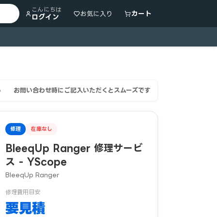
こんにちは
カート
お気に入り
ログイン
い
お問い合わせ時にご記入いただくとスムーズです
YScope Blee
修理
在庫なし
BleeqUp Ranger 修理サービ
ス - YScope
BleeqUp Ranger
修理費用目安
要見積