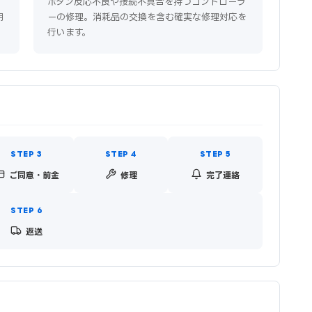
。
ボタン反応不良や接続不具合を持つコントローラ
明
ーの修理。消耗品の交換を含む確実な修理対応を
行います。
ご同意・前金
修理
完了連絡
返送