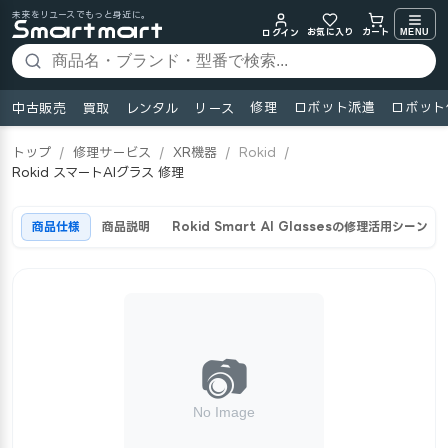
未来をリユースでもっと身近に。
お気に入り
MENU
カート
ログイン
修理
ロボット派遣
ロボット
中古販売
買取
レンタル
リース
トップ
/
修理サービス
/
XR機器
/
Rokid
/
Rokid スマートAIグラス 修理
商品仕様
商品説明
Rokid Smart AI Glassesの修理活用シーン