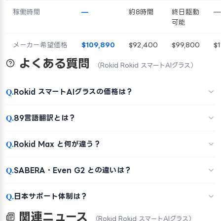
稼働時間
—
約8時間
終日駆動
—
可能
メーカー希望価格
$109,890
$92,400
$99,800
$1
よくある質問
（Rokid Rokid スマートAIグラス）
Q.
Rokid スマートAIグラスの価格は？
Q.
89言語翻訳とは？
Q.
Rokid Max と何が違う？
Q.
SABERA・Even G2 との違いは？
Q.
日本サポート体制は？
関連ニュース
（Rokid Rokid スマートAIグラス）