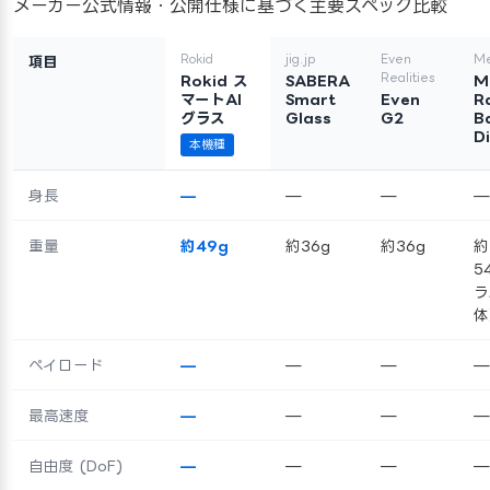
メーカー公式情報・公開仕様に基づく主要スペック比較
Rokid
jig.jp
Even
Me
項目
Realities
Rokid ス
SABERA
M
マートAI
Smart
Even
R
グラス
Glass
G2
B
D
本機種
身長
—
—
—
—
重量
約49g
約36g
約36g
約
5
ラ
体
ペイロード
—
—
—
—
最高速度
—
—
—
—
自由度 (DoF)
—
—
—
—