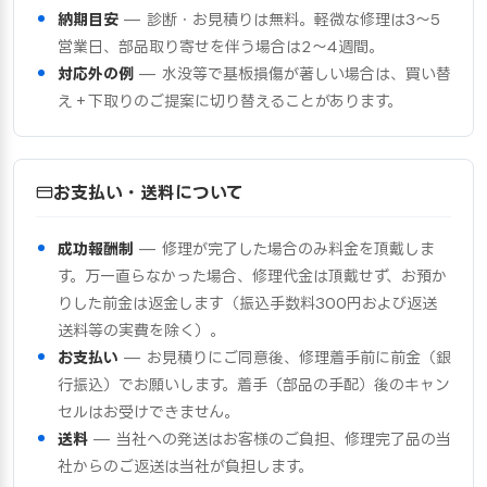
納期目安
— 診断・お見積りは無料。軽微な修理は3〜5
営業日、部品取り寄せを伴う場合は2〜4週間。
対応外の例
— 水没等で基板損傷が著しい場合は、買い替
え＋下取りのご提案に切り替えることがあります。
お支払い・送料について
成功報酬制
— 修理が完了した場合のみ料金を頂戴しま
す。万一直らなかった場合、修理代金は頂戴せず、お預か
りした前金は返金します（振込手数料300円および返送
送料等の実費を除く）。
お支払い
— お見積りにご同意後、修理着手前に前金（銀
行振込）でお願いします。着手（部品の手配）後のキャン
セルはお受けできません。
送料
— 当社への発送はお客様のご負担、修理完了品の当
社からのご返送は当社が負担します。