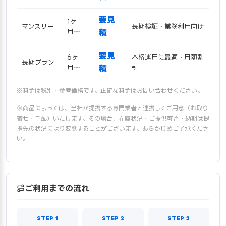
要見
1ヶ
マンスリー
長期検証・業務利用向け
月〜
積
要見
6ヶ
本格運用に最適・月額割
長期プラン
月〜
積
引
※料金は税別・参考価格です。正確な料金はお問い合わせください。
※商品によっては、当社が提携する専門業者と連携してご用意（お取り
寄せ・手配）いたします。その場合、在庫状況・ご提供可否・納期は提
携先の状況により変動することがございます。あらかじめご了承くださ
い。
ご利用までの流れ