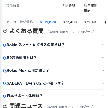
稼働時間
—
約8時間
終日駆動
—
可能
メーカー希望価格
$109,890
$92,400
$99,800
$1
よくある質問
（Rokid Rokid スマートAIグラス）
Q.
Rokid スマートAIグラスの価格は？
Q.
89言語翻訳とは？
Q.
Rokid Max と何が違う？
Q.
SABERA・Even G2 との違いは？
Q.
日本サポート体制は？
関連ニュース
（Rokid Rokid スマートAIグラス）