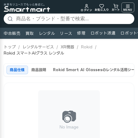
未来をリユースでもっと身近に。
お気に入り
MENU
カート
ログイン
修理
ロボット派遣
ロボット
中古販売
買取
レンタル
リース
トップ
/
レンタルサービス
/
XR機器
/
Rokid
/
Rokid スマートAIグラス レンタル
商品仕様
商品説明
Rokid Smart AI Glassesのレンタル活用シー