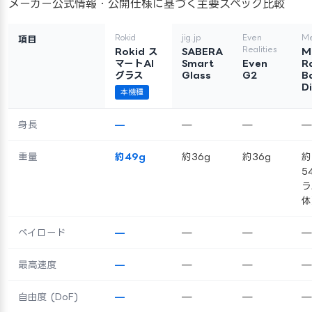
メーカー公式情報・公開仕様に基づく主要スペック比較
Rokid
jig.jp
Even
Me
項目
Realities
Rokid ス
SABERA
M
マートAI
Smart
Even
R
グラス
Glass
G2
B
D
本機種
身長
—
—
—
—
重量
約49g
約36g
約36g
約
5
ラ
体
ペイロード
—
—
—
—
最高速度
—
—
—
—
自由度 (DoF)
—
—
—
—