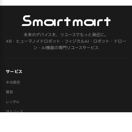
未来のデバイスを、リユースでもっと身近に。
XR・ヒューマノイドロボット・フィジカルAI・ロボット・ドロー
ン・AI機器の専門リユースサービス
サービス
中古販売
買取
レンタル
法人リース
修理
ロボット派遣