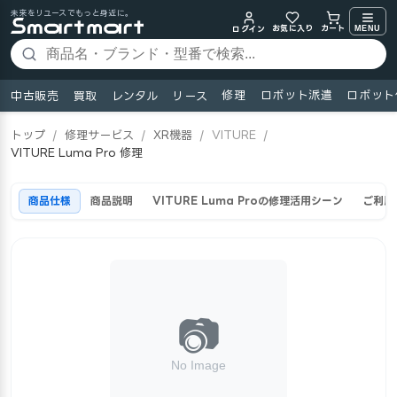
未来をリユースでもっと身近に。
お気に入り
MENU
カート
ログイン
修理
ロボット派遣
ロボット
中古販売
買取
レンタル
リース
トップ
/
修理サービス
/
XR機器
/
VITURE
/
VITURE Luma Pro 修理
商品仕様
商品説明
VITURE Luma Proの修理活用シーン
ご利用