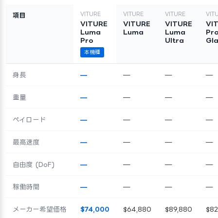
VITURE
VITURE
VITURE
VIT
項目
VITURE
VITURE
VITURE
VI
Luma
Luma
Luma
Pr
Pro
Ultra
Gl
本機種
身長
—
—
—
—
重量
—
—
—
—
ペイロード
—
—
—
—
最高速度
—
—
—
—
自由度 (DoF)
—
—
—
—
稼働時間
—
—
—
—
メーカー希望価格
$74,000
$64,880
$89,880
$8