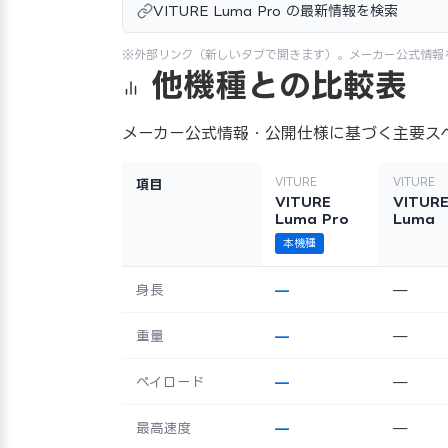
VITURE Luma Pro の最新情報を検索
※外部リンク（新しいタブで開きます）。メーカー公式情報
他機種との比較表
メーカー公式情報・公開仕様に基づく主要ス
VITURE
VITURE
項目
VITURE
VITUR
Luma Pro
Luma
本機種
身長
—
—
重量
—
—
ペイロード
—
—
最高速度
—
—