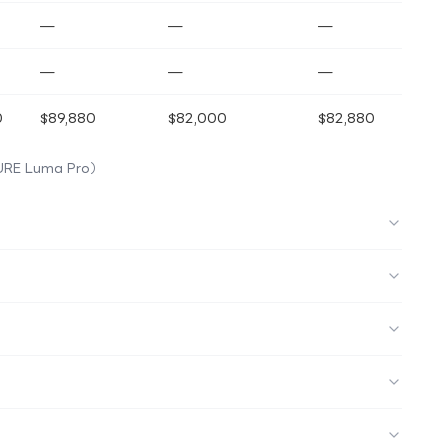
—
—
—
—
—
—
0
$89,880
$82,000
$82,880
URE Luma Pro）