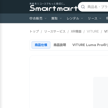
未来をリユースでもっと身近に。
中古販売
買取
レンタル
リース
トップ
/
リースサービス
/
XR機器
/
VITURE
/
V
商品仕様
商品説明
VITURE Luma Pr