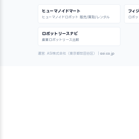
ヒューマノイドマート
フィジ
ヒューマノイドロボット 販売/買取/レンタル
ロボッ
ロボットリースナビ
産業ロボットリース比較
運営: ASI株式会社（東京都世田谷区）｜
asi.co.jp