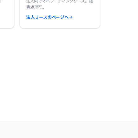
ま
法人向けオペレーティングリース。経
費処理可。
法人リースのページへ