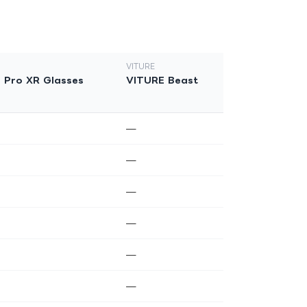
VITURE
 Pro XR Glasses
VITURE Beast
—
—
—
—
—
—