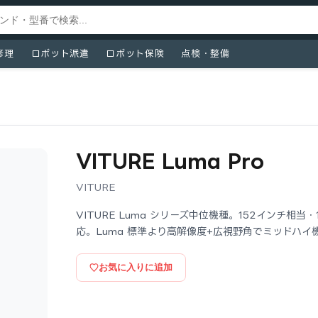
修理
ロボット派遣
ロボット保険
点検・整備
VITURE Luma Pro
VITURE
VITURE Luma シリーズ中位機種。152インチ相当・1
応。Luma 標準より高解像度+広視野角でミッドハイ
お気に入りに追加