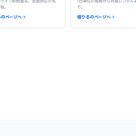
ンライン即時査定。全国対応の宅
1日単位の短期から月額レンタル
買取。
で。
るのページへ
借りるのページへ