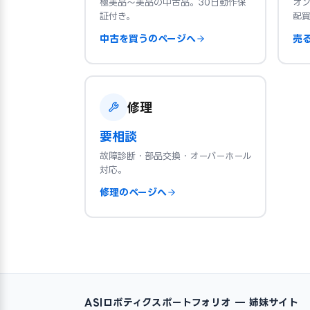
極美品〜美品の中古品。30日動作保
オ
証付き。
配
中古を買うのページへ
売
修理
要相談
故障診断・部品交換・オーバーホール
対応。
修理のページへ
ASIロボティクスポートフォリオ — 姉妹サイト