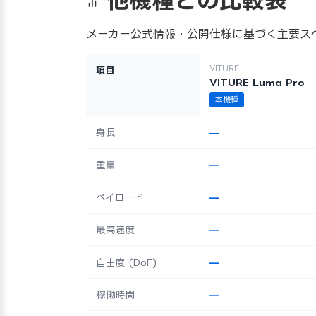
メーカー公式情報・公開仕様に基づく主要ス
VITURE
項目
VITURE Luma Pro
本機種
身長
—
重量
—
ペイロード
—
最高速度
—
自由度 (DoF)
—
稼働時間
—