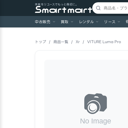
未来をリユースでもっと身近に。
中古販売
買取
レンタル
リース
トップ
/
商品一覧
/
Xr
/
VITURE Luma Pro