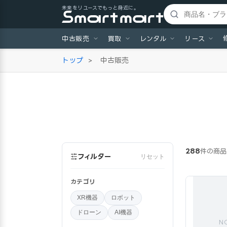
未来をリユースでもっと身近に。
中古販売
買取
レンタル
リース
トップ
>
中古販売
288
件の商品
フィルター
リセット
カテゴリ
XR機器
ロボット
ドローン
AI機器
N