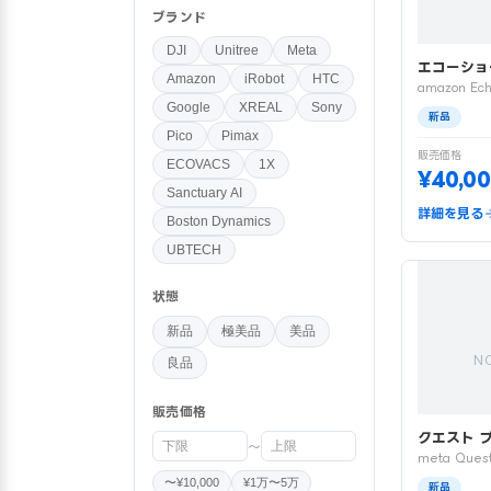
ブランド
DJI
Unitree
Meta
エコーショ
Amazon
iRobot
HTC
amazon Ech
Google
XREAL
Sony
新品
Pico
Pimax
販売価格
ECOVACS
1X
¥40,0
Sanctuary AI
詳細を見る
Boston Dynamics
UBTECH
状態
新品
極美品
美品
N
良品
販売価格
クエスト 
〜
meta Quest
〜¥10,000
¥1万〜5万
新品