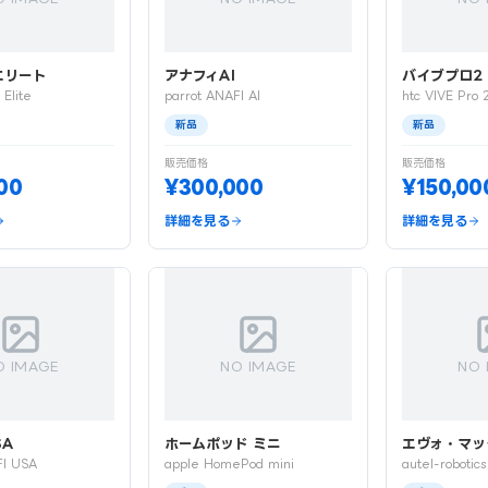
エリート
アナフィAI
バイブプロ2
 Elite
parrot ANAFI AI
htc VIVE Pro 
新品
新品
販売価格
販売価格
00
¥300,000
¥150,00
詳細を見る
詳細を見る
O IMAGE
NO IMAGE
NO 
SA
ホームポッド ミニ
エヴォ・マッ
FI USA
apple HomePod mini
autel-roboti