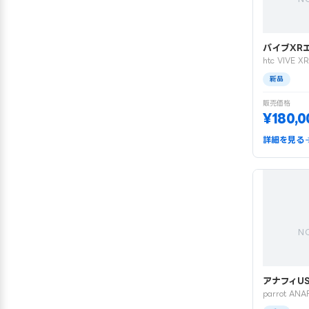
バイブXR
htc VIVE XR
新品
販売価格
¥180,0
詳細を見る
N
アナフィU
parrot ANA