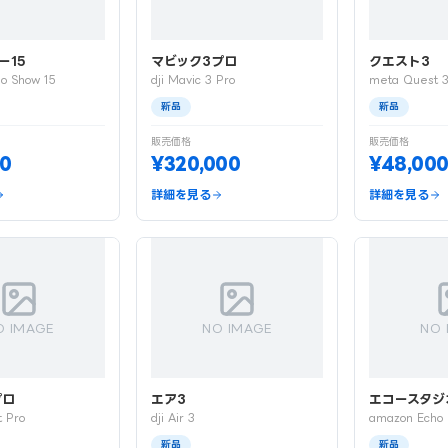
ー15
マビック3プロ
クエスト3
o Show 15
dji Mavic 3 Pro
meta Quest 
新品
新品
販売価格
販売価格
00
¥320,000
¥48,00
詳細を見る
詳細を見る
O IMAGE
NO IMAGE
NO 
プロ
エア3
エコースタジ
 Pro
dji Air 3
amazon Echo 
新品
新品