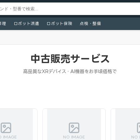
修理
ロボット派遣
ロボット保険
点検・整備
中古販売サービス
高品質なXRデバイス・AI機器をお手頃価格で
O IMAGE
NO IMAGE
NO 