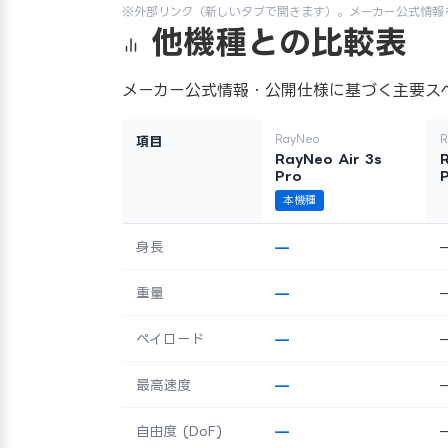
※外部リンク（新しいタブで開きます）。メーカー公式情報
他機種との比較表
メーカー公式情報・公開仕様に基づく主要ス
RayNeo
R
項目
RayNeo Air 3s
Pro
本機種
身長
—
重量
—
ペイロード
—
最高速度
—
自由度 (DoF)
—