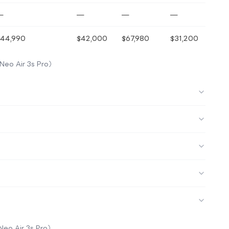
—
—
—
—
$44,990
$42,000
$67,980
$31,200
eo Air 3s Pro）
eo Air 3s Pro）