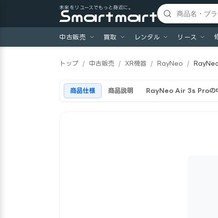
未来をリユースでもっと身近に。
中古販売
買取
レンタル
リース
トップ
/
中古販売
/
XR機器
/
RayNeo
/
RayNeo
商品仕様
商品説明
RayNeo Air 3s P