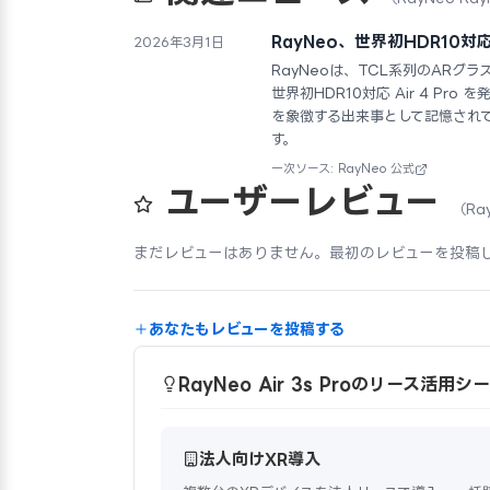
RayNeo、世界初HDR10対応
2026年3月1日
RayNeoは、TCL系列のARグラ
世界初HDR10対応 Air 4 P
を象徴する出来事として記憶され
す。
一次ソース: RayNeo 公式
ユーザーレビュー
（Ray
まだレビューはありません。最初のレビューを投稿
あなたもレビューを投稿する
RayNeo Air 3s Proのリース活用シ
法人向けXR導入