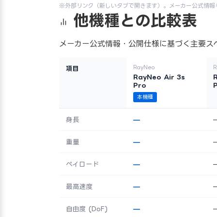
※外部リンク（新しいタブで開きます）。メーカー公式情報
他機種との比較表
メーカー公式情報・公開仕様に基づく主要ス
RayNeo
R
項目
RayNeo Air 3s
Pro
本機種
身長
—
重量
—
ペイロード
—
最高速度
—
自由度 (DoF)
—