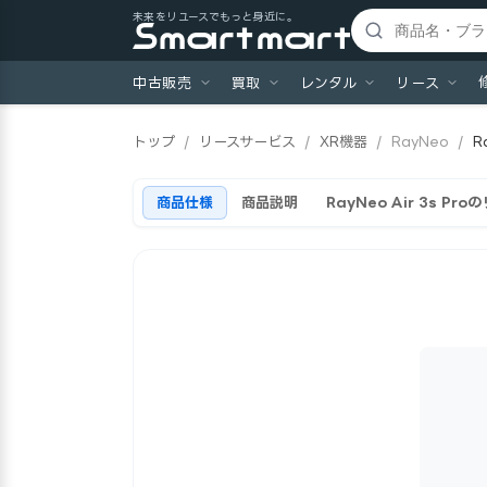
未来をリユースでもっと身近に。
中古販売
買取
レンタル
リース
トップ
/
リースサービス
/
XR機器
/
RayNeo
/
R
商品仕様
商品説明
RayNeo Air 3s P