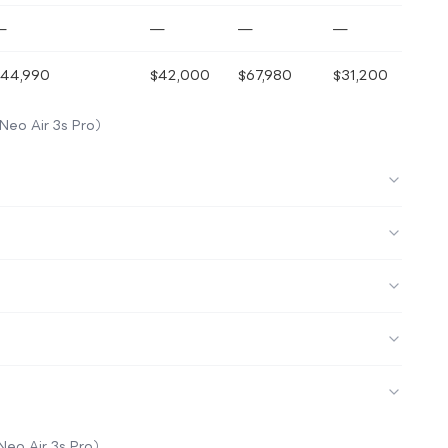
—
—
—
—
$44,990
$42,000
$67,980
$31,200
eo Air 3s Pro）
eo Air 3s Pro）