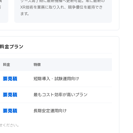
購
リース満了時に最新機種へ更新可能。常に最新の
容
XR技術を業務に取り入れ、競争優位を維持でき
ます。
リース料金プラン
料金
特徴
要見積
短期導入・試験運用向け
要見積
最もコスト効率が高いプラン
要見積
長期安定運用向け
せください。