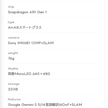
chip
Snapdragon AR1 Gen 1
type
AI+ARスマートグラス
camera
Sony IMX681 12MP+SLAM
weight
76g
display
両眼MicroLED 640×480
storage
32GB
features
Google Gemini-2.5/14言語翻訳/6DoF+SLAM