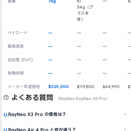
重量
76g
約
—
約
54g（グ
ラス本
体）
ペイロード
—
—
—
最高速度
—
—
—
自由度 (DoF)
—
—
—
稼働時間
—
—
—
メーカー希望価格
$225,000
$119,800
$44,990
$
よくある質問
（RayNeo RayNeo X3 Pro）
Q.
RayNeo X3 Pro の価格は？
Q.
RayNeo Air 4 Pro と何が違う？