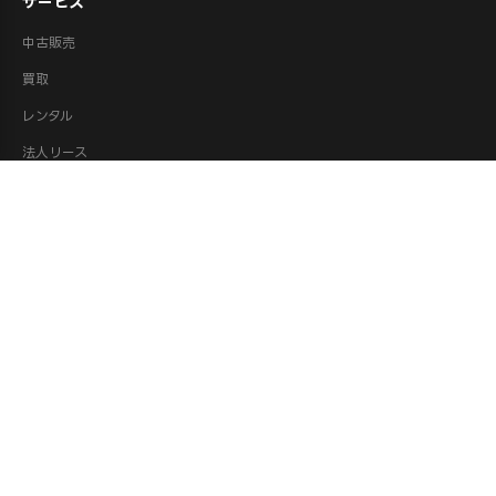
サービス
中古販売
買取
レンタル
法人リース
修理
ロボット派遣
ロボット処分・供養
取扱カテゴリ
XR機器（VR/AR）
ロボット
ドローン
AI機器