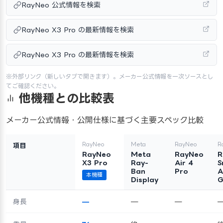
RayNeo 公式情報を検索
RayNeo X3 Pro の最新情報を検索
RayNeo X3 Pro の最新情報を検索
※外部リンク（新しいタブで開きます）。メーカー公式情報を一次ソースとし
てご確認ください。
他機種との比較表
メーカー公式情報・公開仕様に基づく主要スペック比較
RayNeo
Meta
RayNeo
R
項目
RayNeo
Meta
RayNeo
R
X3 Pro
Ray-
Air 4
S
Ban
Pro
A
本機種
Display
G
身長
—
—
—