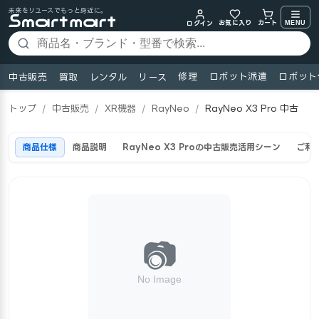
未来をリユースでもっと身近に。
お気に入り
MENU
カート
ログイン
修理
ロボット派遣
ロボット
中古販売
買取
レンタル
リース
トップ
/
中古販売
/
XR機器
/
RayNeo
/
RayNeo X3 Pro 中古
商品仕様
商品説明
RayNeo X3 Proの中古販売活用シーン
ご利