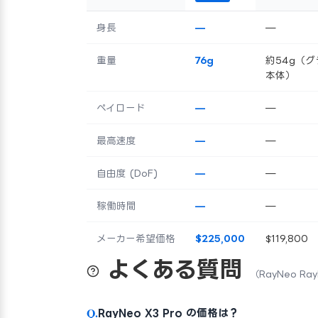
身長
—
—
重量
76g
約54g（グ
本体）
ペイロード
—
—
最高速度
—
—
自由度 (DoF)
—
—
稼働時間
—
—
メーカー希望価格
$225,000
$119,800
よくある質問
（RayNeo Ray
Q.
RayNeo X3 Pro の価格は？