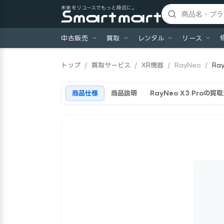
未来をリユースでもっと身近に。
中古販売
買取
レンタル
リース
トップ
/
買取サービス
/
XR機器
/
RayNeo
/
Ra
商品仕様
商品説明
RayNeo X3 Proの