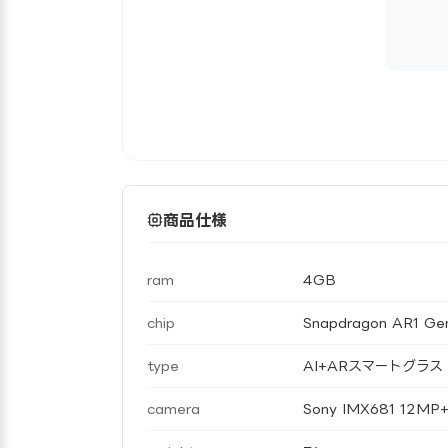
商品仕様
ram
4GB
chip
Snapdragon AR1 Gen
type
AI+ARスマートグラス
camera
Sony IMX681 12MP