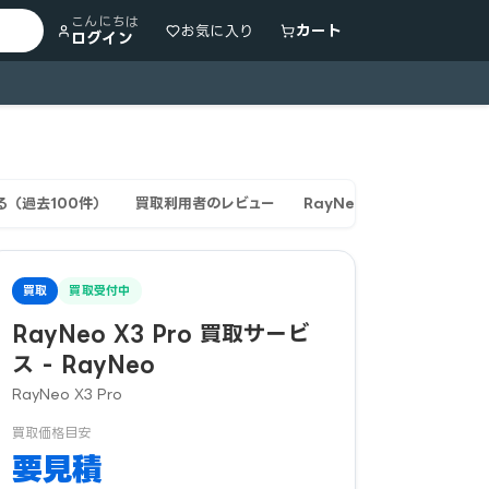
こんにちは
カート
お気に入り
ログイン
る（過去100件）
買取利用者のレビュー
RayNeo RayNeo X3 P
買取
買取受付中
RayNeo X3 Pro 買取サービ
ス - RayNeo
RayNeo X3 Pro
買取価格目安
要見積