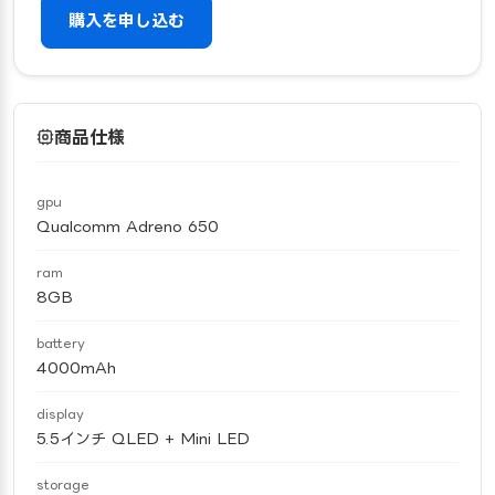
購入を申し込む
商品仕様
gpu
Qualcomm Adreno 650
ram
8GB
battery
4000mAh
display
5.5インチ QLED + Mini LED
storage