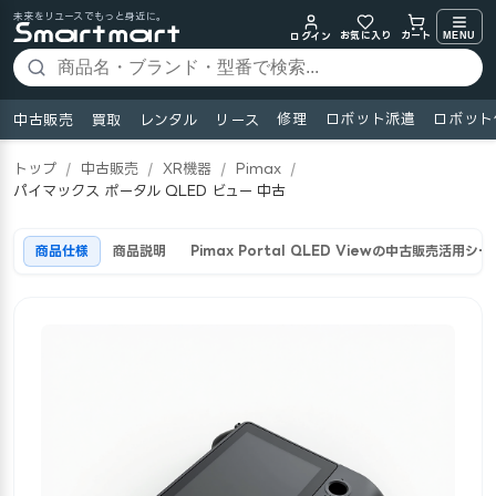
未来をリユースでもっと身近に。
お気に入り
MENU
カート
ログイン
修理
ロボット派遣
ロボット
中古販売
買取
レンタル
リース
トップ
/
中古販売
/
XR機器
/
Pimax
/
パイマックス ポータル QLED ビュー 中古
商品仕様
商品説明
Pimax Portal QLED Viewの中古販売活用シー