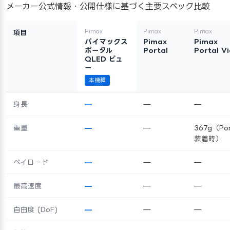
メーカー公式情報・公開仕様に基づく主要スペック比較
Pimax
Pimax
Pimax
項目
パイマックス
Pimax
Pimax
ポータル
Portal
Portal V
QLED ビュ
ー
本機種
身長
—
—
—
重量
—
—
367g（Por
装着時）
ペイロード
—
—
—
最高速度
—
—
—
自由度 (DoF)
—
—
—