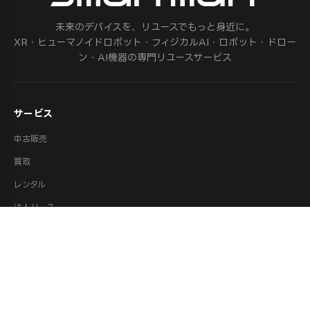
未来のデバイスを、リユースでもっと身近に。
XR・ヒューマノイドロボット・フィジカルAI・ロボット・ドロー
ン・AI機器の専門リユースサービス
サービス
中古販売
買取
レンタル
法人リース
修理
ロボット派遣
ロボット処分・供養