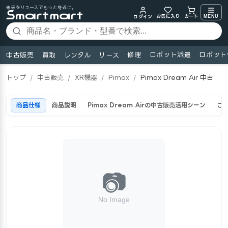
未来をリユースでもっと身近に。
お気に入り
MENU
カート
ログイン
修理
ロボット派遣
ロボット
中古販売
買取
レンタル
リース
トップ
/
中古販売
/
XR機器
/
Pimax
/
Pimax Dream Air 中古
商品仕様
商品説明
Pimax Dream Airの中古販売活用シーン
ご