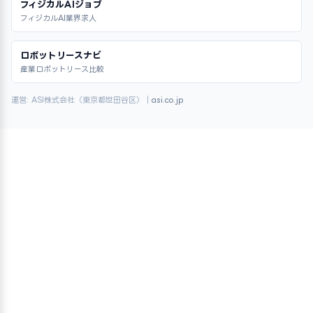
フィジカルAIジョブ
フィジカルAI業界求人
ロボットリースナビ
産業ロボットリース比較
運営: ASI株式会社（東京都世田谷区）｜
asi.co.jp