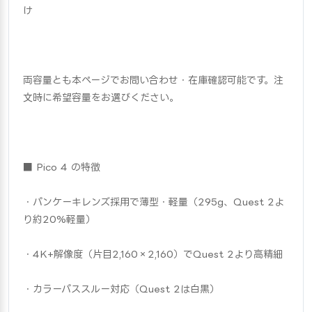
け
両容量とも本ページでお問い合わせ・在庫確認可能です。注
文時に希望容量をお選びください。
■ Pico 4 の特徴
・パンケーキレンズ採用で薄型・軽量（295g、Quest 2よ
り約20%軽量）
・4K+解像度（片目2,160×2,160）でQuest 2より高精細
・カラーパススルー対応（Quest 2は白黒）