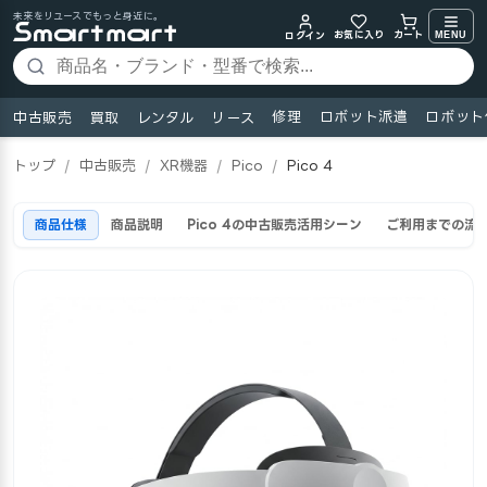
未来をリユースでもっと身近に。
お気に入り
MENU
カート
ログイン
修理
ロボット派遣
ロボット
中古販売
買取
レンタル
リース
トップ
/
中古販売
/
XR機器
/
Pico
/
Pico 4
商品仕様
商品説明
Pico 4の中古販売活用シーン
ご利用までの流