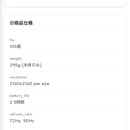
商品仕様
fov
105度
weight
295g (本体のみ)
resolution
2160x2160 per eye
battery_life
2.5時間
refresh_rate
72Hz, 90Hz