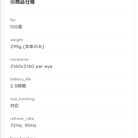
商品仕様
fov
105度
weight
295g (本体のみ)
resolution
2160x2160 per eye
battery_life
2.5時間
eye_tracking
対応
refresh_rate
72Hz, 90Hz