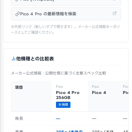
Pico 4 Pro の最新情報を検索
※外部リンク（新しいタブで開きます）。メーカー公式情報を一次ソ
ースとしてご確認ください。
他機種との比較表
メーカー公式情報・公開仕様に基づく主要スペック比較
Pico
Pico
Pico
項目
Pico 4 Pro
Pico 4
Pic
256GB
本機種
身長
—
—
—
重量
295g (本体の
295g (本体
450