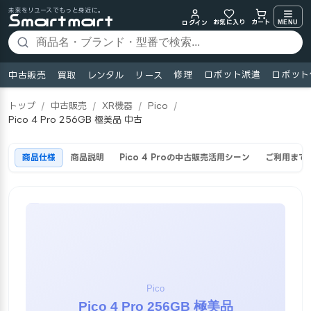
未来をリユースでもっと身近に。
お気に入り
MENU
カート
ログイン
修理
ロボット派遣
ロボット
中古販売
買取
レンタル
リース
トップ
/
中古販売
/
XR機器
/
Pico
/
Pico 4 Pro 256GB 極美品 中古
商品仕様
商品説明
Pico 4 Proの中古販売活用シーン
ご利用まで