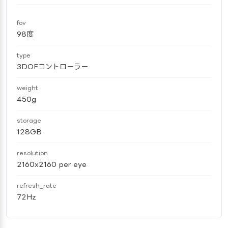
fov
98度
type
3DOFコントローラー
weight
450g
storage
128GB
resolution
2160x2160 per eye
refresh_rate
72Hz