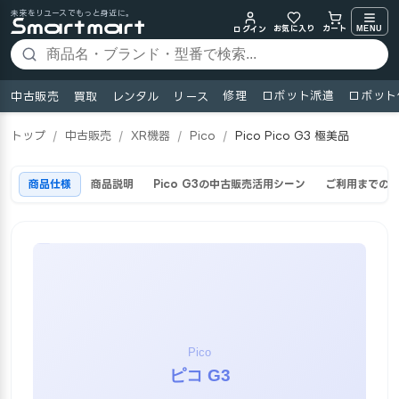
未来をリユースでもっと身近に。
お気に入り
MENU
カート
ログイン
修理
ロボット派遣
ロボット
中古販売
買取
レンタル
リース
トップ
/
中古販売
/
XR機器
/
Pico
/
Pico Pico G3 極美品
商品仕様
商品説明
Pico G3の中古販売活用シーン
ご利用までの