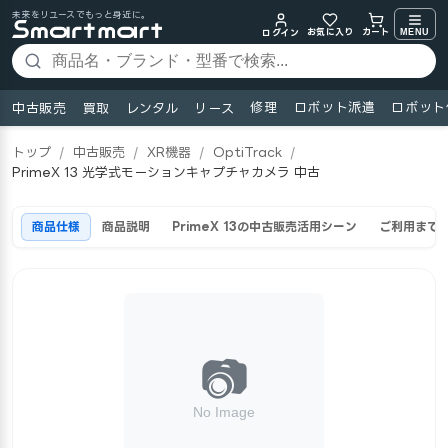
未来をリユースでもっと身近に。
お気に入り
MENU
カート
ログイン
修理
ロボット派遣
ロボット
中古販売
買取
レンタル
リース
トップ
/
中古販売
/
XR機器
/
OptiTrack
/
PrimeX 13 光学式モーションキャプチャカメラ 中古
商品仕様
商品説明
PrimeX 13の中古販売活用シーン
ご利用まで