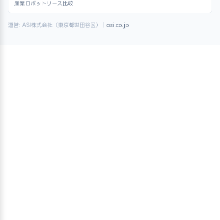
産業ロボットリース比較
運営: ASI株式会社（東京都世田谷区）｜
asi.co.jp