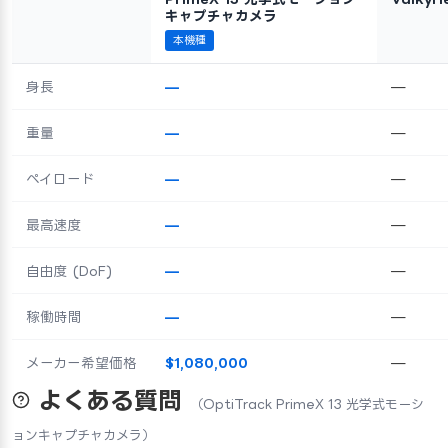
キャプチャカメラ
本機種
身長
—
—
重量
—
—
ペイロード
—
—
最高速度
—
—
自由度 (DoF)
—
—
稼働時間
—
—
メーカー希望価格
$1,080,000
—
よくある質問
（OptiTrack PrimeX 13 光学式モーシ
ョンキャプチャカメラ）