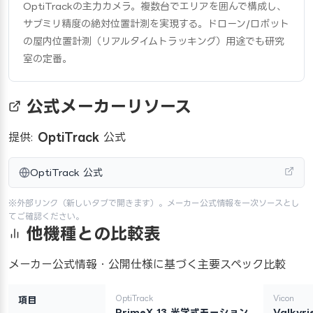
OptiTrackの主力カメラ。複数台でエリアを囲んで構成し、
サブミリ精度の絶対位置計測を実現する。ドローン/ロボット
の屋内位置計測（リアルタイムトラッキング）用途でも研究
室の定番。
公式メーカーリソース
提供:
OptiTrack
公式
OptiTrack 公式
※外部リンク（新しいタブで開きます）。メーカー公式情報を一次ソースとし
てご確認ください。
他機種との比較表
メーカー公式情報・公開仕様に基づく主要スペック比較
OptiTrack
Vicon
項目
PrimeX 13 光学式モーション
Valkyri