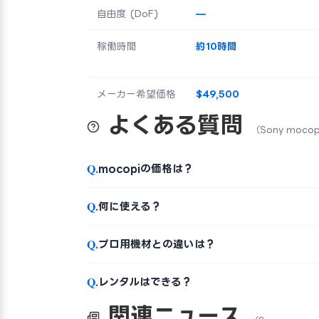
自由度 (DoF)
—
稼働時間
約10時間
メーカー希望価格
$49,500
よくある質問
（Sony mo
Q.
mocopiの価格は？
Q.
何に使える？
Q.
プロ用機材との違いは？
Q.
レンタルはできる？
関連ニュース