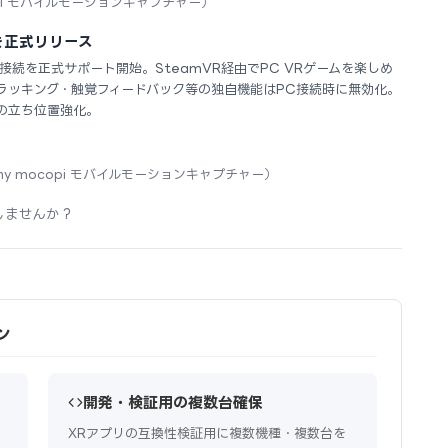
opi モバイルモーションキャプチャー）
応を正式リリース
R2 のPC接続を正式サポート開始。SteamVR経由でPC VRゲームを楽しめ
ラッキング・触覚フィードバック等の独自機能はPC接続時に無効化。
ての立ち位置強化。
ny mocopi モバイルモーションキャプチャー）
しませんか？
ン
開発・検証用の複数台確保
XRアプリの互換性検証用に複数機種・複数台を