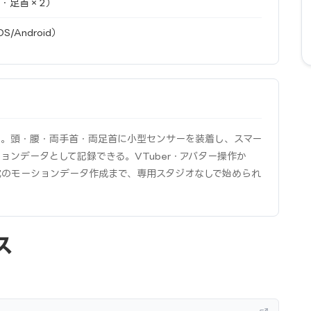
2・足首×2）
/Android）
ー。頭・腰・両手首・両足首に小型センサーを装着し、スマー
ョンデータとして記録できる。VTuber・アバター操作か
究のモーションデータ作成まで、専用スタジオなしで始められ
ス