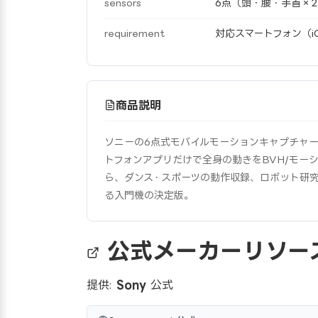
sensors
6点（頭・腰・手首×
requirement
対応スマートフォン（iOS
商品説明
ソニーの6点式モバイルモーションキャプチャ
トフォンアプリだけで全身の動きをBVH/モーシ
ら、ダンス・スポーツの動作収録、ロボット研
る入門機の決定版。
公式メーカーリソー
提供:
Sony
公式