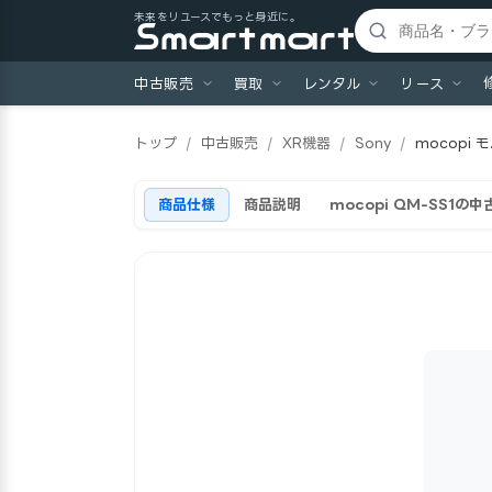
未来をリユースでもっと身近に。
中古販売
買取
レンタル
リース
トップ
/
中古販売
/
XR機器
/
Sony
/
mocopi
商品仕様
商品説明
mocopi QM-SS1の