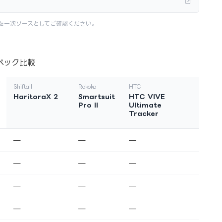
を一次ソースとしてご確認ください。
ペック比較
Shiftall
Rokoko
HTC
HaritoraX 2
Smartsuit
HTC VIVE
Pro II
Ultimate
Tracker
—
—
—
—
—
—
—
—
—
—
—
—