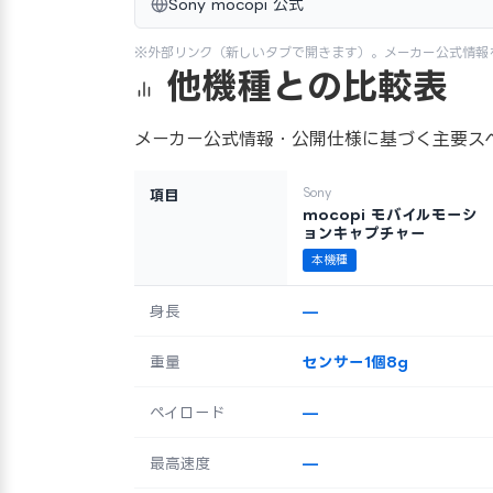
Sony mocopi 公式
※外部リンク（新しいタブで開きます）。メーカー公式情報
他機種との比較表
メーカー公式情報・公開仕様に基づく主要ス
Sony
項目
mocopi モバイルモーシ
ョンキャプチャー
本機種
身長
—
重量
センサー1個8g
ペイロード
—
最高速度
—