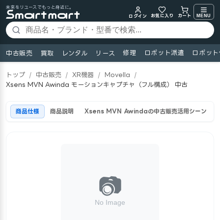
未来をリユースでもっと身近に。
お気に入り
MENU
カート
ログイン
修理
ロボット派遣
ロボット
中古販売
買取
レンタル
リース
トップ
/
中古販売
/
XR機器
/
Movella
/
Xsens MVN Awinda モーションキャプチャ（フル構成） 中古
商品仕様
商品説明
Xsens MVN Awindaの中古販売活用シーン