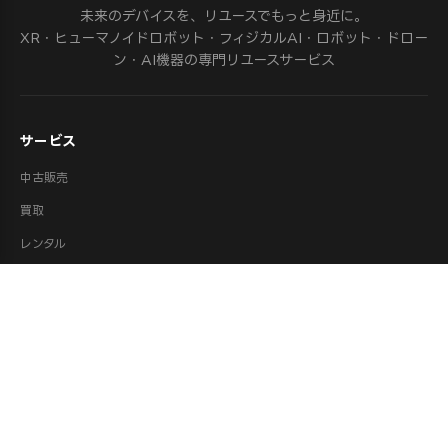
未来のデバイスを、リユースでもっと身近に。
XR・ヒューマノイドロボット・フィジカルAI・ロボット・ドロー
ン・AI機器の専門リユースサービス
サービス
中古販売
買取
レンタル
法人リース
修理
ロボット派遣
ロボット処分・供養
取扱カテゴリ