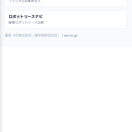
フィジカルAI業界求人
ロボットリースナビ
産業ロボットリース比較
運営: ASI株式会社（東京都世田谷区）｜
asi.co.jp