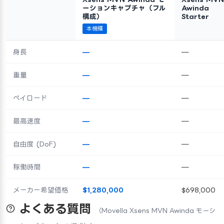
ーションキャプチャ（フル
Awinda
構成）
Starter
本機種
身長
—
—
重量
—
—
ペイロード
—
—
最高速度
—
—
自由度 (DoF)
—
—
稼働時間
—
—
メーカー希望価格
$1,280,000
$698,000
よくある質問
（Movella Xsens MVN Awinda モーシ