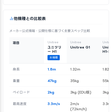
他機種との比較表
メーカー公式情報・公開仕様に基づく主要スペック比較
Unitree
Unitree
Unitre
項目
ユニツリ
Unitree G1
Unit
ー H1
H1-2
本機種
身長
1.8m
1.32m
1.82
重量
47kg
35kg
55kg
ペイロード
2kg
3kg (EDU版)
3kg
最高速度
3.3m/s
2m/s
3.3m
(7.2km/h)