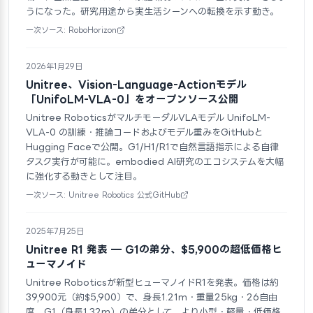
うになった。研究用途から実生活シーンへの転換を示す動き。
一次ソース: RoboHorizon
2026年1月29日
Unitree、Vision-Language-Actionモデル
「UnifoLM-VLA-0」をオープンソース公開
Unitree RoboticsがマルチモーダルVLAモデル UnifoLM-
VLA-0 の訓練・推論コードおよびモデル重みをGitHubと
Hugging Faceで公開。G1/H1/R1で自然言語指示による自律
タスク実行が可能に。embodied AI研究のエコシステムを大幅
に強化する動きとして注目。
一次ソース: Unitree Robotics 公式GitHub
2025年7月25日
Unitree R1 発表 — G1の弟分、$5,900の超低価格ヒ
ューマノイド
Unitree Roboticsが新型ヒューマノイドR1を発表。価格は約
39,900元（約$5,900）で、身長1.21m・重量25kg・26自由
度。G1（身長1.32m）の弟分として、より小型・軽量・低価格