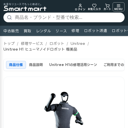
未来をリユースでもっと身近に。
お気に入り
MENU
カート
ログイン
修理
ロボット派遣
ロボット
中古販売
買取
レンタル
リース
トップ
/
修理サービス
/
ロボット
/
Unitree
/
Unitree H1 ヒューマノイドロボット 極美品
商品仕様
商品説明
Unitree H1の修理活用シーン
ご利用までの流