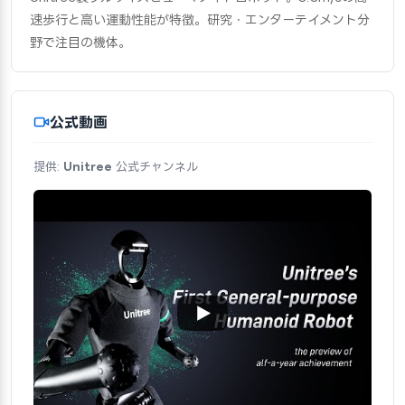
速歩行と高い運動性能が特徴。研究・エンターテイメント分
野で注目の機体。
公式動画
提供:
Unitree
公式チャンネル