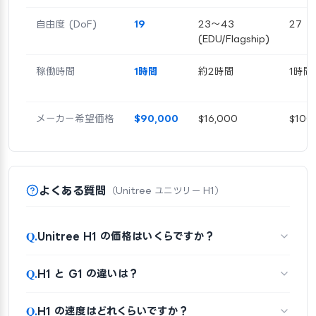
自由度 (DoF)
19
23～43
27
(EDU/Flagship)
稼働時間
1時間
約2時間
1時間
メーカー希望価格
$90,000
$16,000
$100
よくある質問
（Unitree ユニツリー H1）
Q.
Unitree H1 の価格はいくらですか？
Q.
H1 と G1 の違いは？
Q.
H1 の速度はどれくらいですか？