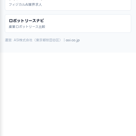
フィジカルAI業界求人
ロボットリースナビ
産業ロボットリース比較
運営: ASI株式会社（東京都世田谷区）｜
asi.co.jp