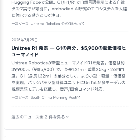
Hugging Faceで公開。G1/H1/R1で自然言語指示による自律
タスク実行が可能に。embodied AI研究のエコシステムを大幅
に強化する動きとして注目。
一次ソース: Unitree Robotics 公式GitHub
2025年7月25日
Unitree R1 発表 — G1の弟分、$5,900の超低価格ヒ
ューマノイド
Unitree Roboticsが新型ヒューマノイドR1を発表。価格は約
39,900元（約$5,900）で、身長1.21m・重量25kg・26自由
度。G1（身長1.32m）の弟分として、より小型・軽量・低価格
を実現。バックパック型計算ユニットにUnifoLM多モーダル大
規模言語モデルを搭載し、音声/画像コマンド対応。
一次ソース: South China Morning Post
過去のニュース全 2 件を見る