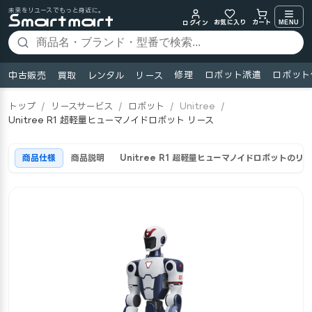
未来をリユースでもっと身近に。
お気に入り
MENU
カート
ログイン
修理
ロボット派遣
ロボット
中古販売
買取
レンタル
リース
トップ
/
リースサービス
/
ロボット
/
Unitree
/
Unitree R1 超軽量ヒューマノイドロボット リース
商品仕様
商品説明
Unitree R1 超軽量ヒューマノイドロボットのリ