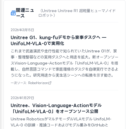
関連ニュ
（Unitree Unitree R1 超軽量ヒューマノイド
ース
ロボット）
2026年3月15日
Unitree G1、kung-fuデモから家事タスクへ —
UnifoLM-VLA-0で実用化
これまで武道演武や走行性能で知られていたUnitree G1が、家
事・整理整頓などの実用タスクへと用途を拡大。新オープンソー
スVision-Language-Actionモデル「UnifoLM-VLA-0」を搭
載し、自然言語コマンドで家庭環境のタスクを自律実行できるよ
うになった。研究用途から実生活シーンへの転換を示す動き。
一次ソース: RoboHorizon
2026年1月29日
Unitree、Vision-Language-Actionモデル
「UnifoLM-VLA-0」をオープンソース公開
Unitree RoboticsがマルチモーダルVLAモデル UnifoLM-
VLA-0 の訓練・推論コードおよびモデル重みをGitHubと