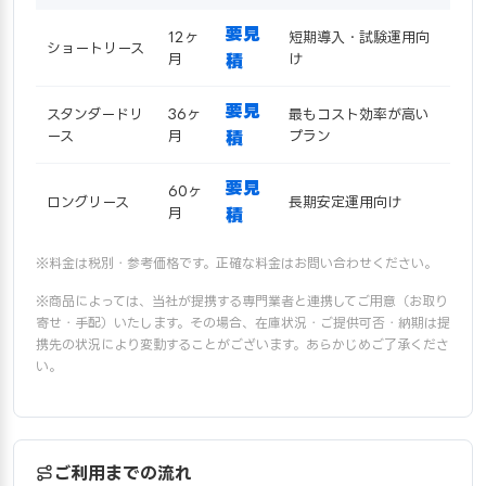
要見
12ヶ
短期導入・試験運用向
ショートリース
月
積
け
要見
スタンダードリ
36ヶ
最もコスト効率が高い
ース
月
積
プラン
要見
60ヶ
ロングリース
長期安定運用向け
月
積
※料金は税別・参考価格です。正確な料金はお問い合わせください。
※商品によっては、当社が提携する専門業者と連携してご用意（お取り
寄せ・手配）いたします。その場合、在庫状況・ご提供可否・納期は提
携先の状況により変動することがございます。あらかじめご了承くださ
い。
ご利用までの流れ