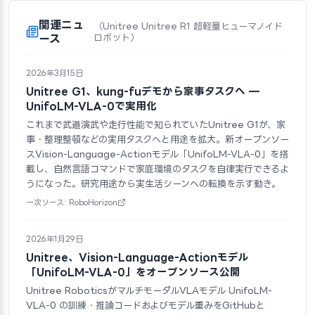
関連ニュ
（Unitree Unitree R1 超軽量ヒューマノイド
ース
ロボット）
2026年3月15日
Unitree G1、kung-fuデモから家事タスクへ —
UnifoLM-VLA-0で実用化
これまで武道演武や走行性能で知られていたUnitree G1が、家
事・整理整頓などの実用タスクへと用途を拡大。新オープンソー
スVision-Language-Actionモデル「UnifoLM-VLA-0」を搭
載し、自然言語コマンドで家庭環境のタスクを自律実行できるよ
うになった。研究用途から実生活シーンへの転換を示す動き。
一次ソース: RoboHorizon
2026年1月29日
Unitree、Vision-Language-Actionモデル
「UnifoLM-VLA-0」をオープンソース公開
Unitree RoboticsがマルチモーダルVLAモデル UnifoLM-
VLA-0 の訓練・推論コードおよびモデル重みをGitHubと