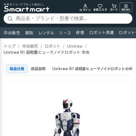
未来をリユースでもっと身近に。
お気に入り
MENU
カート
ログイン
修理
ロボット派遣
ロボット
中古販売
買取
レンタル
リース
トップ
/
中古販売
/
ロボット
/
Unitree
/
Unitree R1 超軽量ヒューマノイドロボット 中古
商品仕様
商品説明
Unitree R1 超軽量ヒューマノイドロボットの