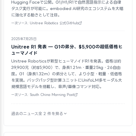
Hugging Faceで公開。G1/H1/R1で自然言語指示による自律
タスク実行が可能に。embodied AI研究のエコシステムを大幅
に強化する動きとして注目。
一次ソース: Unitree Robotics 公式GitHub
2025年7月25日
Unitree R1 発表 — G1の弟分、$5,900の超低価格ヒ
ューマノイド
Unitree Roboticsが新型ヒューマノイドR1を発表。価格は約
39,900元（約$5,900）で、身長1.21m・重量25kg・26自由
度。G1（身長1.32m）の弟分として、より小型・軽量・低価格
を実現。バックパック型計算ユニットにUnifoLM多モーダル大
規模言語モデルを搭載し、音声/画像コマンド対応。
一次ソース: South China Morning Post
過去のニュース全 2 件を見る