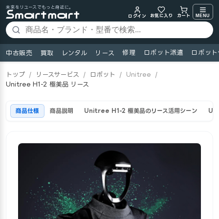
未来をリユースでもっと身近に。
お気に入り
MENU
カート
ログイン
修理
ロボット派遣
ロボット
中古販売
買取
レンタル
リース
トップ
/
リースサービス
/
ロボット
/
Unitree
/
Unitree H1-2 極美品 リース
商品仕様
商品説明
Unitree H1-2 極美品のリース活用シーン
Un