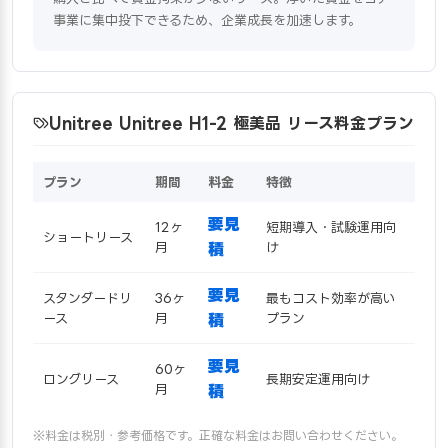
事業に集中投下できるため、企業成長を加速します。
Unitree Unitree H1-2 極美品 リース料金プラン
プラン
期間
料金
特徴
要見
12ヶ
短期導入・試験運用向
ショートリース
月
積
け
要見
スタンダードリ
36ヶ
最もコスト効率が高い
ース
月
積
プラン
要見
60ヶ
ロングリース
長期安定運用向け
月
積
※料金は税別・参考価格です。正確な料金はお問い合わせください。