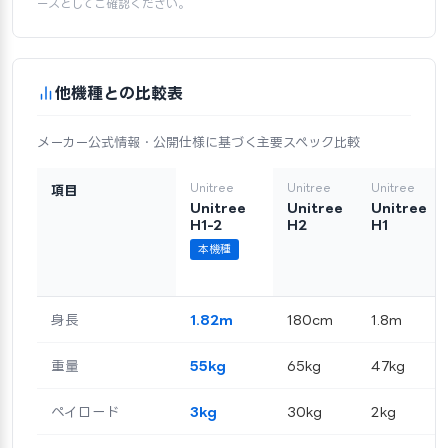
ースとしてご確認ください。
他機種との比較表
メーカー公式情報・公開仕様に基づく主要スペック比較
Unitree
Unitree
Unitree
項目
Unitree
Unitree
Unitree
H1-2
H2
H1
本機種
身長
1.82m
180cm
1.8m
重量
55kg
65kg
47kg
ペイロード
3kg
30kg
2kg