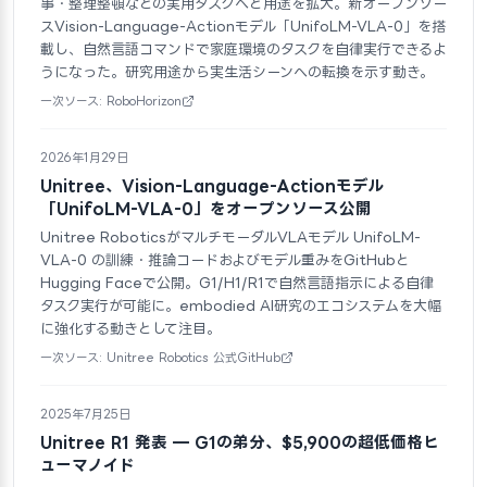
事・整理整頓などの実用タスクへと用途を拡大。新オープンソー
スVision-Language-Actionモデル「UnifoLM-VLA-0」を搭
載し、自然言語コマンドで家庭環境のタスクを自律実行できるよ
うになった。研究用途から実生活シーンへの転換を示す動き。
一次ソース: RoboHorizon
2026年1月29日
Unitree、Vision-Language-Actionモデル
「UnifoLM-VLA-0」をオープンソース公開
Unitree RoboticsがマルチモーダルVLAモデル UnifoLM-
VLA-0 の訓練・推論コードおよびモデル重みをGitHubと
Hugging Faceで公開。G1/H1/R1で自然言語指示による自律
タスク実行が可能に。embodied AI研究のエコシステムを大幅
に強化する動きとして注目。
一次ソース: Unitree Robotics 公式GitHub
2025年7月25日
Unitree R1 発表 — G1の弟分、$5,900の超低価格ヒ
ューマノイド