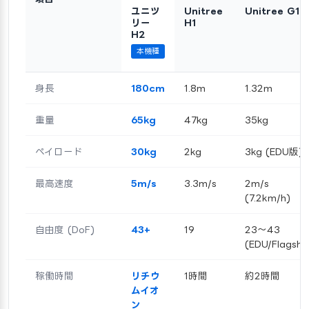
ユニツ
Unitree
Unitree G1
リー
H1
H2
本機種
身長
180cm
1.8m
1.32m
重量
65kg
47kg
35kg
ペイロード
30kg
2kg
3kg (EDU版)
最高速度
5m/s
3.3m/s
2m/s
(7.2km/h)
自由度 (DoF)
43+
19
23～43
(EDU/Flagshi
稼働時間
リチウ
1時間
約2時間
ムイオ
ン