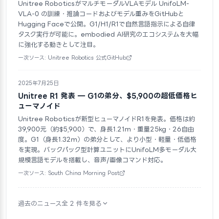
Unitree RoboticsがマルチモーダルVLAモデル UnifoLM-
VLA-0 の訓練・推論コードおよびモデル重みをGitHubと
Hugging Faceで公開。G1/H1/R1で自然言語指示による自律
タスク実行が可能に。embodied AI研究のエコシステムを大幅
に強化する動きとして注目。
一次ソース: Unitree Robotics 公式GitHub
2025年7月25日
Unitree R1 発表 — G1の弟分、$5,900の超低価格ヒ
ューマノイド
Unitree Roboticsが新型ヒューマノイドR1を発表。価格は約
39,900元（約$5,900）で、身長1.21m・重量25kg・26自由
度。G1（身長1.32m）の弟分として、より小型・軽量・低価格
を実現。バックパック型計算ユニットにUnifoLM多モーダル大
規模言語モデルを搭載し、音声/画像コマンド対応。
一次ソース: South China Morning Post
過去のニュース全 2 件を見る