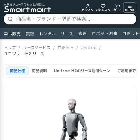
未来をリユースでもっと身近に。
お気に入り
MENU
カート
ログイン
修理
ロボット派遣
ロボット
中古販売
買取
レンタル
リース
トップ
/
リースサービス
/
ロボット
/
Unitree
/
ユニツリー H2 リース
商品仕様
商品説明
Unitree H2のリース活用シーン
ご利用までの