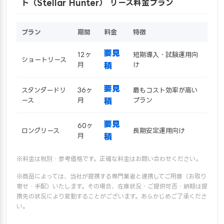
ト（Stellar Hunter） リース料金プラン
プラン
期間
料金
特徴
要見
12ヶ
短期導入・試験運用向
ショートリース
月
積
け
要見
スタンダードリ
36ヶ
最もコスト効率が高い
ース
月
積
プラン
要見
60ヶ
ロングリース
長期安定運用向け
月
積
※料金は税別・参考価格です。正確な料金はお問い合わせください。
※商品によっては、当社が提携する専門業者と連携してご用意（お取り
寄せ・手配）いたします。その場合、在庫状況・ご提供可否・納期は提
携先の状況により変動することがございます。あらかじめご了承くださ
い。