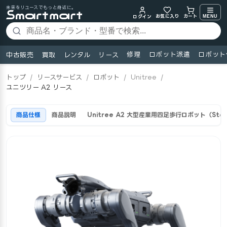
未来をリユースでもっと身近に。
お気に入り
MENU
カート
ログイン
修理
ロボット派遣
ロボット
中古販売
買取
レンタル
リース
トップ
/
リースサービス
/
ロボット
/
Unitree
/
ユニツリー A2 リース
商品仕様
商品説明
Unitree A2 大型産業用四足歩行ロボット（Stel