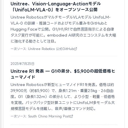
Unitree、Vision-Language-Actionモデル
「UnifoLM-VLA-0」をオープンソース公開
Unitree RoboticsがマルチモーダルVLAモデル UnifoLM-
VLA-0 の訓練・推論コードおよびモデル重みをGitHubと
Hugging Faceで公開。G1/H1/R1で自然言語指示による自律
タスク実行が可能に。embodied AI研究のエコシステムを大幅
に強化する動きとして注目。
一次ソース: Unitree Robotics 公式GitHub
2025年7月25日
Unitree R1 発表 — G1の弟分、$5,900の超低価格ヒ
ューマノイド
Unitree Roboticsが新型ヒューマノイドR1を発表。価格は約
39,900元（約$5,900）で、身長1.21m・重量25kg・26自由
度。G1（身長1.32m）の弟分として、より小型・軽量・低価格
を実現。バックパック型計算ユニットにUnifoLM多モーダル大
規模言語モデルを搭載し、音声/画像コマンド対応。
一次ソース: South China Morning Post