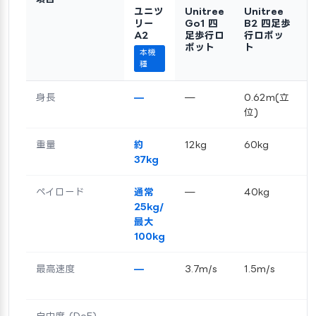
ユニツ
Unitree
Unitree
リー
Go1 四
B2 四足歩
A2
足歩行ロ
行ロボッ
ボット
ト
本機
種
身長
—
—
0.62m(立
位)
重量
約
12kg
60kg
37kg
ペイロード
通常
—
40kg
25kg/
最大
100kg
最高速度
—
3.7m/s
1.5m/s
自由度 (DoF)
—
—
—