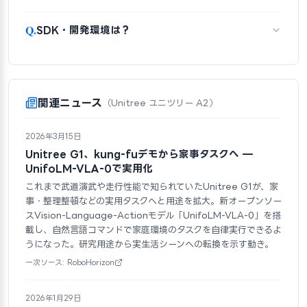
Q.
SDK・開発環境は？
関連ニュース
（Unitree ユニツリー A2）
2026年3月15日
Unitree G1、kung-fuデモから家事タスクへ —
UnifoLM-VLA-0で実用化
これまで武道演武や走行性能で知られていたUnitree G1が、家
事・整理整頓などの実用タスクへと用途を拡大。新オープンソー
スVision-Language-Actionモデル「UnifoLM-VLA-0」を搭
載し、自然言語コマンドで家庭環境のタスクを自律実行できるよ
うになった。研究用途から実生活シーンへの転換を示す動き。
一次ソース: RoboHorizon
2026年1月29日