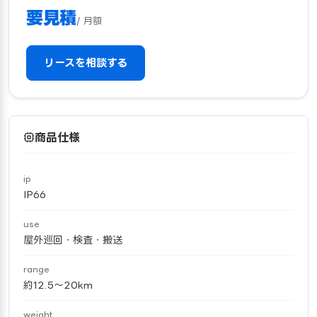
要見積
/ 月額
リースを相談する
商品仕様
ip
IP66
use
屋外巡回・検査・搬送
range
約12.5〜20km
weight