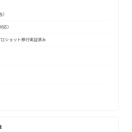
当）
対応）
機ゼロショット移行実証済み
は