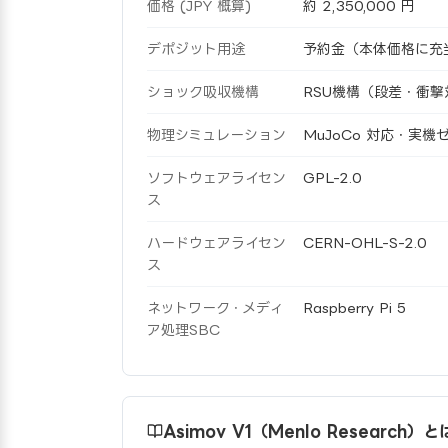
価格 (JPY 概算)
約 2,350,000 円
デポジット用途
予約金（本体価格に充
ショック吸収機構
RSU機構（段差・衝撃
物理シミュレーション
MuJoCo 対応・実
ソフトウェアライセン
GPL-2.0
ス
ハードウェアライセン
CERN-OHL-S-2.0
ス
ネットワーク・メディ
Raspberry Pi 5
ア処理SBC
Asimov V1（Menlo Research）と