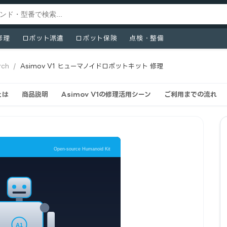
修理
ロボット派遣
ロボット保険
点検・整備
rch
/
Asimov V1 ヒューマノイドロボットキット 修理
とは
商品説明
Asimov V1の修理活用シーン
ご利用までの流れ