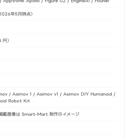
ptronik Apollo / Figure 02 / EngineAI / Fourier
026年5月時点）
0 円）
ov / Asimov 1 / Asimov v1 / Asimov DIY Humanoid /
id Robot Kit
画像は Smart-Mart 制作のイメージ