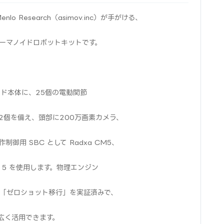
lo Research（asimov.inc）が手がける、
ューマノイドロボットキットです。
イド本体に、25個の電動関節
節2個を備え、頭部に200万画素カメラ、
用 SBC として Radxa CM5、
Pi 5 を使用します。物理エンジン
の「ゼロショット移行」を実証済みで、
広く活用できます。