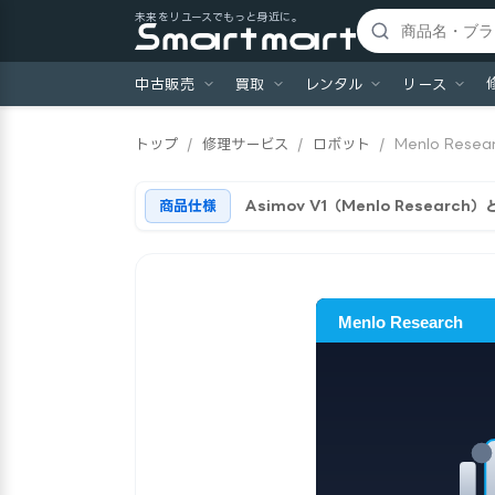
未来をリユースでもっと身近に。
中古販売
買取
レンタル
リース
トップ
/
修理サービス
/
ロボット
/
Menlo Resea
商品仕様
Asimov V1（Menlo Research）