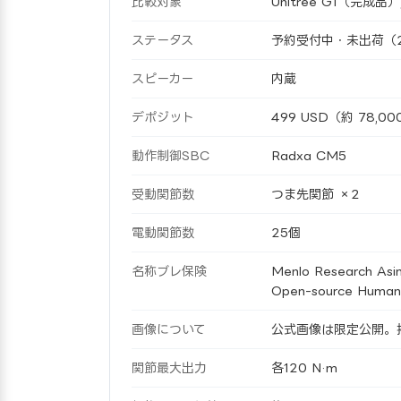
比較対象
Unitree G1（完成品）/ Ap
ステータス
予約受付中・未出荷（2
スピーカー
内蔵
デポジット
499 USD（約 78,00
動作制御SBC
Radxa CM5
受動関節数
つま先関節 ×2
電動関節数
25個
名称ブレ保険
Menlo Research Asim
Open-source Humano
画像について
公式画像は限定公開。掲載
関節最大出力
各120 N·m