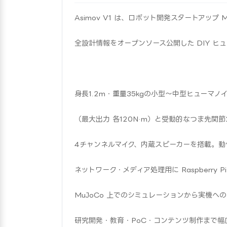
Asimov V1 は、ロボット開発スタートアップ Men
全設計情報をオープンソース公開した DIY ヒ
身長1.2m・重量35kgの小型〜中型ヒューマノ
（最大出力 各120N·m）と受動的なつま先関
4チャンネルマイク、内蔵スピーカーを搭載。動作制御
ネットワーク・メディア処理用に Raspberry 
MuJoCo 上でのシミュレーションから実機へ
研究開発・教育・PoC・コンテンツ制作まで幅