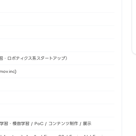
ch（米国・ロボティクス系スタートアップ）
mov.inc)
化学習・模倣学習 / PoC / コンテンツ制作 / 展示