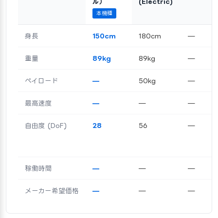
ル）
(Electric)
本機種
身長
150cm
180cm
—
重量
89kg
89kg
—
ペイロード
—
50kg
—
最高速度
—
—
—
自由度 (DoF)
28
56
—
稼働時間
—
—
—
メーカー希望価格
—
—
—