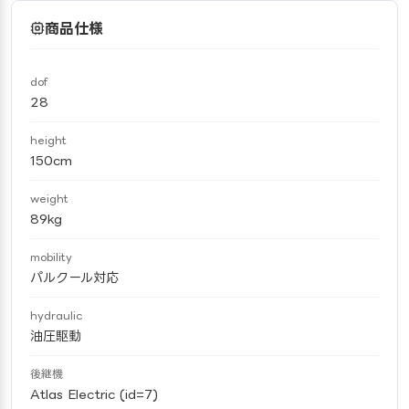
商品仕様
dof
28
height
150cm
weight
89kg
mobility
パルクール対応
hydraulic
油圧駆動
後継機
Atlas Electric (id=7)