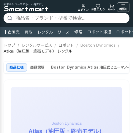
未来をリユースでもっと身近に。
お気に入り
MENU
カート
ログイン
修理
ロボット派遣
ロボット
中古販売
買取
レンタル
リース
トップ
/
レンタルサービス
/
ロボット
/
Boston Dynamics
/
Atlas（油圧版・終売モデル） レンタル
商品仕様
商品説明
Boston Dynamics Atlas 油圧式ヒュー